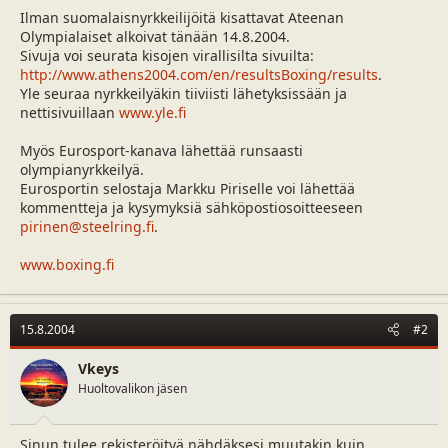
a
m
Ilman suomalaisnyrkkeilijöitä kisattavat Ateenan
l
ä
Olympialaiset alkoivat tänään 14.8.2004.
o
ä
Sivuja voi seurata kisojen virallisilta sivuilta:
i
r
http://www.athens2004.com/en/resultsBoxing/results
.
t
ä
Yle seuraa nyrkkeilyäkin tiiviisti lähetyksissään ja
t
nettisivuillaan
www.yle.fi
a
j
Myös Eurosport-kanava lähettää runsaasti
a
olympianyrkkeilyä.
Eurosportin selostaja Markku Piriselle voi lähettää
kommentteja ja kysymyksiä sähköpostiosoitteeseen
pirinen@steelring.fi
.
www.boxing.fi
15.8.2004
#2
Vkeys
Huoltovalikon jäsen
Sinun tulee rekisteröityä nähdäksesi muutakin kuin