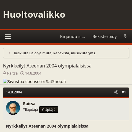
Huoltovalikko
Kirjaudu sisään
Rekisteröidy
Keskustelua ohjelmista, kanavista, musiikista yms.
Nyrkkeilyt Ateenan 2004 olympialaisissa
V
A
Raitsa
14.8.2004
i
l
e
o
s
i
14.8.2004
#1
t
t
i
u
Raitsa
k
s
Ylläpitäjä
e
p
Ylläpitäjä
t
ä
j
i
Nyrkkeilyt Ateenan 2004 olympialaisissa
u
v
n
ä