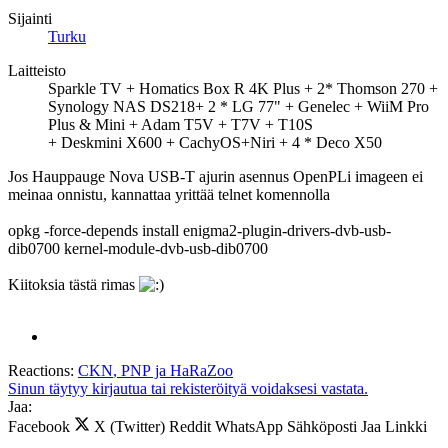
Sijainti
Turku
Laitteisto
Sparkle TV + Homatics Box R 4K Plus + 2* Thomson 270 +
Synology NAS DS218+ 2 * LG 77" + Genelec + WiiM Pro
Plus & Mini + Adam T5V + T7V + T10S
+ Deskmini X600 + CachyOS+Niri + 4 * Deco X50
Jos Hauppauge Nova USB-T ajurin asennus OpenPLi imageen ei
meinaa onnistu, kannattaa yrittää telnet komennolla
opkg -force-depends install enigma2-plugin-drivers-dvb-usb-
dib0700 kernel-module-dvb-usb-dib0700
Kiitoksia tästä rimas
Reactions:
CKN
,
PNP
ja
HaRaZoo
Sinun täytyy kirjautua tai rekisteröityä voidaksesi vastata.
Jaa:
Facebook
X (Twitter)
Reddit
WhatsApp
Sähköposti
Jaa
Linkki