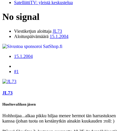
SatelliittiTV: yleistä keskustelua
No signal
Viestiketjun aloittaja
JL73
Aloituspäivämäärä
15.1.2004
15.1.2004
#1
JL73
Huoltovalikon jäsen
Hohhoijaa...alkaa pikku hiljaa menee hermot tän harrastuksen
kanssa (johan tuota on kestänytkin ainakin kuukauden :roll: )