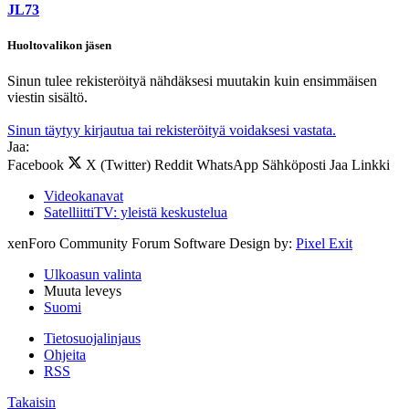
JL73
Huoltovalikon jäsen
Sinun tulee rekisteröityä nähdäksesi muutakin kuin ensimmäisen
viestin sisältö.
Sinun täytyy kirjautua tai rekisteröityä voidaksesi vastata.
Jaa:
Facebook
X (Twitter)
Reddit
WhatsApp
Sähköposti
Jaa
Linkki
Videokanavat
SatelliittiTV: yleistä keskustelua
xenForo Community Forum Software
Design by:
Pixel Exit
Ulkoasun valinta
Muuta leveys
Suomi
Tietosuojalinjaus
Ohjeita
RSS
Takaisin