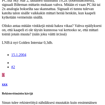
PC:ssä Sky Star 2, lautanen suunnattu 19,2E (todennäköisesti),
signaali Bilteman mittarin mukaan vahva. Mitään ei vaan PC:ltä tai
2x analogia bokseilta saa skannattua. Signaali ei tunnu tulevan
katolta talon sisälle vaikkakin mittari herää henkiin, kun kaapeli
kytketään vermeisiin sisällä.
Olisko antaa mitään vinkkejä mistä hakea vikaa? Vahva epäilykseni
on, että kaapeli ei ole täysin kunnossa vai kertooko se, että mittari
toimii jotain muuta? (näin joku väitti ircissä)
LNB:ä nyt Golden Interstar 0,3db.
15.1.2004
#2
X
xxx
Rekisteröimätön kävijä
Sinun tulee rekisteröityä nähdäksesi muutakin kuin ensimmäisen