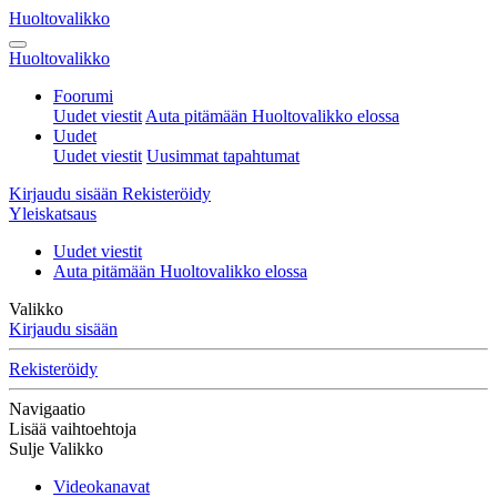
Huoltovalikko
Huoltovalikko
Foorumi
Uudet viestit
Auta pitämään Huoltovalikko elossa
Uudet
Uudet viestit
Uusimmat tapahtumat
Kirjaudu sisään
Rekisteröidy
Yleiskatsaus
Uudet viestit
Auta pitämään Huoltovalikko elossa
Valikko
Kirjaudu sisään
Rekisteröidy
Navigaatio
Lisää vaihtoehtoja
Sulje Valikko
Videokanavat