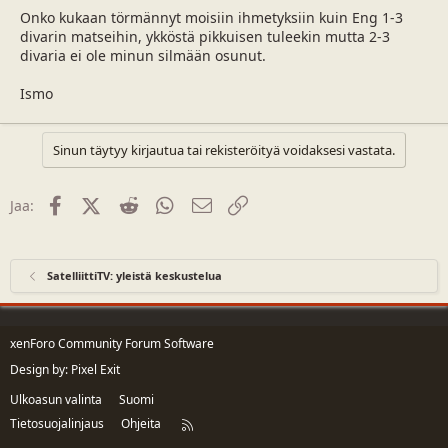
a
m
Onko kukaan törmännyt moisiin ihmetyksiin kuin Eng 1-3
l
ä
divarin matseihin, ykköstä pikkuisen tuleekin mutta 2-3
o
ä
divaria ei ole minun silmään osunut.
i
r
t
ä
Ismo
t
a
j
Sinun täytyy kirjautua tai rekisteröityä voidaksesi vastata.
a
Facebook
X (Twitter)
Reddit
WhatsApp
Sähköposti
Linkki
Jaa:
SatelliittiTV: yleistä keskustelua
xenForo Community Forum Software
Design by:
Pixel Exit
Ulkoasun valinta
Suomi
Tietosuojalinjaus
Ohjeita
R
S