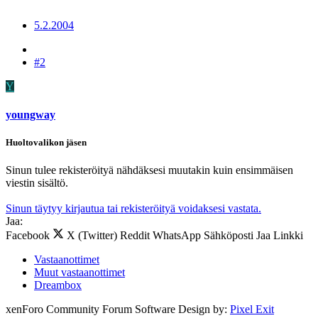
5.2.2004
#2
Y
youngway
Huoltovalikon jäsen
Sinun tulee rekisteröityä nähdäksesi muutakin kuin ensimmäisen
viestin sisältö.
Sinun täytyy kirjautua tai rekisteröityä voidaksesi vastata.
Jaa:
Facebook
X (Twitter)
Reddit
WhatsApp
Sähköposti
Jaa
Linkki
Vastaanottimet
Muut vastaanottimet
Dreambox
xenForo Community Forum Software
Design by:
Pixel Exit