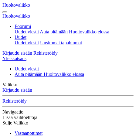
Huoltovalikko
Huoltovalikko
Foorumi
Uudet viestit
Auta pitämään Huoltovalikko elossa
Uudet
Uudet viestit
Uusimmat tapahtumat
Kirjaudu sisään
Rekisteröidy
Yleiskatsaus
Uudet viestit
Auta pitämään Huoltovalikko elossa
Valikko
Kirjaudu sisään
Rekisteröidy
Navigaatio
Lisää vaihtoehtoja
Sulje Valikko
Vastaanottimet