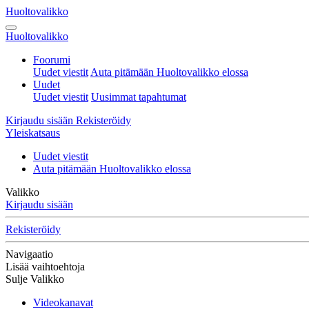
Huoltovalikko
Huoltovalikko
Foorumi
Uudet viestit
Auta pitämään Huoltovalikko elossa
Uudet
Uudet viestit
Uusimmat tapahtumat
Kirjaudu sisään
Rekisteröidy
Yleiskatsaus
Uudet viestit
Auta pitämään Huoltovalikko elossa
Valikko
Kirjaudu sisään
Rekisteröidy
Navigaatio
Lisää vaihtoehtoja
Sulje Valikko
Videokanavat