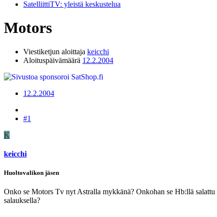
SatelliittiTV: yleistä keskustelua
Motors
Viestiketjun aloittaja
keicchi
Aloituspäivämäärä
12.2.2004
12.2.2004
#1
K
keicchi
Huoltovalikon jäsen
Onko se Motors Tv nyt Astralla mykkänä? Onkohan se Hb:llä salattu norm
salauksella?