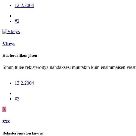
12.2.2004
#2
Vkeys
Huoltovalikon jäsen
Sinun tulee rekisteröityä nähdäksesi muutakin kuin ensimmäisen viesti
13.2.2004
#3
X
xxx
Rekisteröimätön kävijä