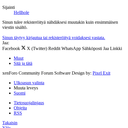
Sijainti
Hellhole
Sinun tulee rekisteröityä nähdäksesi muutakin kuin ensimmäisen
viestin sisältö.
Sinun täytyy kirjautua tai rekisteröityä voidaksesi vastata.
Jaa:
Facebook
X (Twitter)
Reddit
WhatsApp
Sähköposti
Jaa
Linkki
Muut
Sitä ja tätä
xenForo Community Forum Software
Design by:
Pixel Exit
Ulkoasun valinta
Muuta leveys
Suomi
Tietosuojalinjaus
Ohjeita
RSS
Takaisin
Ylös