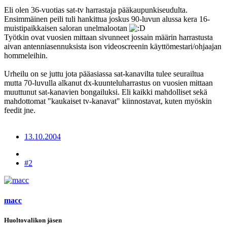
Eli olen 36-vuotias sat-tv harrastaja pääkaupunkiseudulta.
Ensimmäinen peili tuli hankittua joskus 90-luvun alussa kera 16-
muistipaikkaisen saloran unelmalootan
Työtkin ovat vuosien mittaan sivunneet jossain määrin harrastusta
aivan antenniasennuksista ison videoscreenin käyttömestari/ohjaajan
hommeleihin.
Urheilu on se juttu jota pääasiassa sat-kanavilta tulee seurailtua
mutta 70-luvulla alkanut dx-kuunteluharrastus on vuosien mittaan
muuttunut sat-kanavien bongailuksi. Eli kaikki mahdolliset sekä
mahdottomat "kaukaiset tv-kanavat" kiinnostavat, kuten myöskin
feedit jne.
13.10.2004
#2
macc
Huoltovalikon jäsen