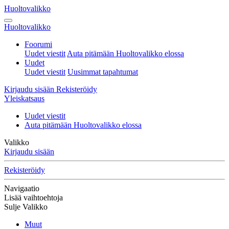
Huoltovalikko
Huoltovalikko
Foorumi
Uudet viestit
Auta pitämään Huoltovalikko elossa
Uudet
Uudet viestit
Uusimmat tapahtumat
Kirjaudu sisään
Rekisteröidy
Yleiskatsaus
Uudet viestit
Auta pitämään Huoltovalikko elossa
Valikko
Kirjaudu sisään
Rekisteröidy
Navigaatio
Lisää vaihtoehtoja
Sulje Valikko
Muut