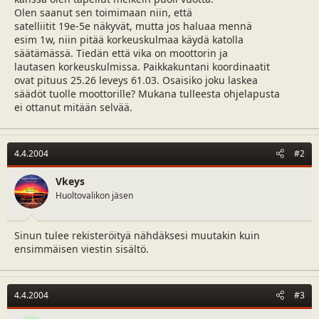
a
m
Olen saanut sen toimimaan niin, että
l
ä
satelliitit 19e-5e näkyvät, mutta jos haluaa mennä
o
ä
esim 1w, niin pitää korkeuskulmaa käydä katolla
i
r
säätämässä. Tiedän että vika on moottorin ja
t
ä
lautasen korkeuskulmissa. Paikkakuntani koordinaatit
t
ovat pituus 25.26 leveys 61.03. Osaisiko joku laskea
a
säädöt tuolle moottorille? Mukana tulleesta ohjelapusta
j
ei ottanut mitään selvää.
a
4.4.2004
#2
Vkeys
Huoltovalikon jäsen
Sinun tulee rekisteröityä nähdäksesi muutakin kuin
ensimmäisen viestin sisältö.
4.4.2004
#3