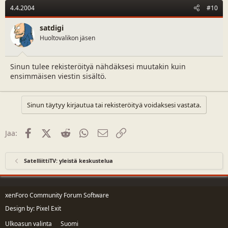
4.4.2004
#10
satdigi
Huoltovalikon jäsen
Sinun tulee rekisteröityä nähdäksesi muutakin kuin
ensimmäisen viestin sisältö.
Sinun täytyy kirjautua tai rekisteröityä voidaksesi vastata.
Facebook
X (Twitter)
Reddit
WhatsApp
Sähköposti
Linkki
Jaa:
SatelliittiTV: yleistä keskustelua
xenForo Community Forum Software
Design by:
Pixel Exit
Ulkoasun valinta
Suomi