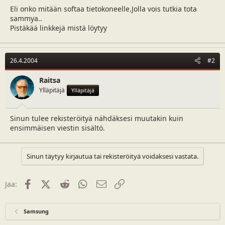
a
m
Eli onko mitään softaa tietokoneelle.Jolla vois tutkia tota
l
ä
sammya..
o
ä
Pistäkää linkkejä mistä löytyy
i
r
t
ä
t
26.4.2004
#2
a
j
a
Raitsa
Ylläpitäjä
Ylläpitäjä
Sinun tulee rekisteröityä nähdäksesi muutakin kuin
ensimmäisen viestin sisältö.
Sinun täytyy kirjautua tai rekisteröityä voidaksesi vastata.
Facebook
X (Twitter)
Reddit
WhatsApp
Sähköposti
Linkki
Jaa:
Samsung