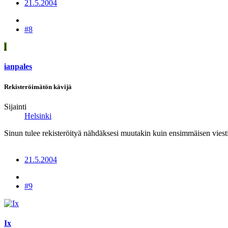
21.5.2004
#8
I
ianpales
Rekisteröimätön kävijä
Sijainti
Helsinki
Sinun tulee rekisteröityä nähdäksesi muutakin kuin ensimmäisen viesti
21.5.2004
#9
Ix