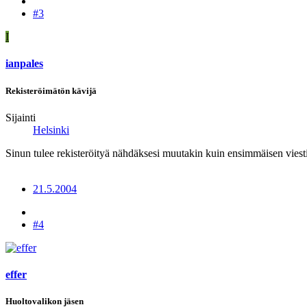
#3
I
ianpales
Rekisteröimätön kävijä
Sijainti
Helsinki
Sinun tulee rekisteröityä nähdäksesi muutakin kuin ensimmäisen viesti
21.5.2004
#4
effer
Huoltovalikon jäsen