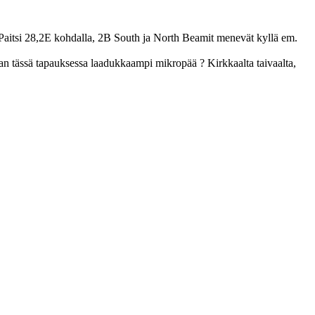
Paitsi 28,2E kohdalla, 2B South ja North Beamit menevät kyllä em.
n tässä tapauksessa laadukkaampi mikropää ? Kirkkaalta taivaalta,