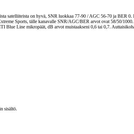
sta satelliiteista on hyvä, SNR luokkaa 77-90 / AGC 56-70 ja BER 0. 
i Extreme Sports, tälle kanavalle SNR/AGC/BER arvot ovat 58/50/1000.
Blue Line mikropäät, dB arvot muistaakseni 0,6 tai 0,7. Auttaisikoha
n sisältö.