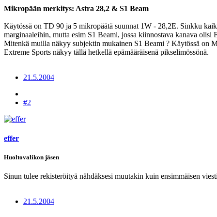
Mikropään merkitys: Astra 28,2 & S1 Beam
Käytössä on TD 90 ja 5 mikropäätä suunnat 1W - 28,2E. Sinkku kaiki
marginaaleihin, mutta esim S1 Beami, jossa kiinnostava kanava olis
Mitenkä muilla näkyy subjektin mukainen S1 Beami ? Käytössä on MTI 
Extreme Sports näkyy tällä hetkellä epämääräisenä pikselimössönä.
21.5.2004
#2
effer
Huoltovalikon jäsen
Sinun tulee rekisteröityä nähdäksesi muutakin kuin ensimmäisen viesti
21.5.2004