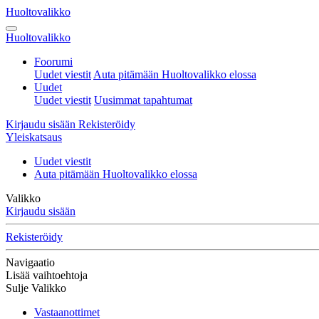
Huoltovalikko
Huoltovalikko
Foorumi
Uudet viestit
Auta pitämään Huoltovalikko elossa
Uudet
Uudet viestit
Uusimmat tapahtumat
Kirjaudu sisään
Rekisteröidy
Yleiskatsaus
Uudet viestit
Auta pitämään Huoltovalikko elossa
Valikko
Kirjaudu sisään
Rekisteröidy
Navigaatio
Lisää vaihtoehtoja
Sulje Valikko
Vastaanottimet