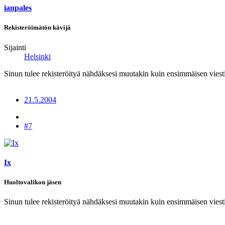
ianpales
Rekisteröimätön kävijä
Sijainti
Helsinki
Sinun tulee rekisteröityä nähdäksesi muutakin kuin ensimmäisen viesti
21.5.2004
#7
Ix
Huoltovalikon jäsen
Sinun tulee rekisteröityä nähdäksesi muutakin kuin ensimmäisen viesti