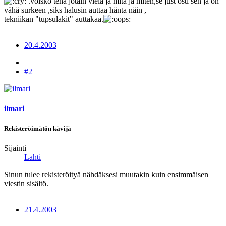
.voisko tehä jotain vielä ja mitä ja miten,se just osti sen ja on
vähä surkeen ,siks halusin auttaa hänta näin ,
tekniikan "tupsulakit" auttakaa.
20.4.2003
#2
ilmari
Rekisteröimätön kävijä
Sijainti
Lahti
Sinun tulee rekisteröityä nähdäksesi muutakin kuin ensimmäisen
viestin sisältö.
21.4.2003