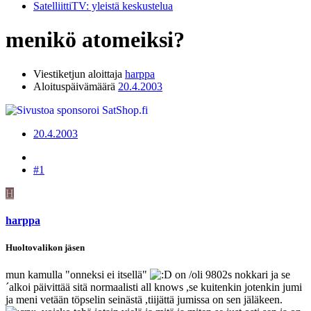
SatelliittiTV: yleistä keskustelua
menikö atomeiksi?
Viestiketjun aloittaja
harppa
Aloituspäivämäärä
20.4.2003
20.4.2003
#1
H
harppa
Huoltovalikon jäsen
mun kamulla "onneksi ei itsellä"
on /oli 9802s nokkari ja se
´alkoi päivittää sitä normaalisti all knows ,se kuitenkin jotenkin jumi
ja meni vetään töpselin seinästä ,tiijättä jumissa on sen jäläkeen.