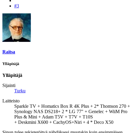
#3
Raitsa
Ylläpitäjä
Ylläpitäjä
Sijainti
Turku
Laitteisto
Sparkle TV + Homatics Box R 4K Plus + 2* Thomson 270 +
Synology NAS DS218+ 2 * LG 77" + Genelec + WiiM Pro
Plus & Mini + Adam T5V + T7V + T10S
+ Deskmini X600 + CachyOS+Niri + 4 * Deco X50
Sinun tulee rekisteröityä nähdäksesi muutakin kuin ensimmäisen