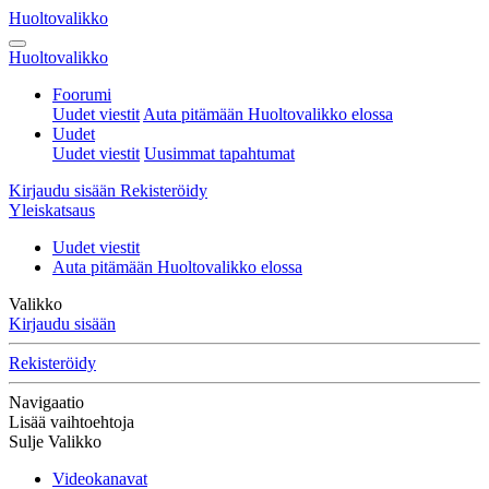
Huoltovalikko
Huoltovalikko
Foorumi
Uudet viestit
Auta pitämään Huoltovalikko elossa
Uudet
Uudet viestit
Uusimmat tapahtumat
Kirjaudu sisään
Rekisteröidy
Yleiskatsaus
Uudet viestit
Auta pitämään Huoltovalikko elossa
Valikko
Kirjaudu sisään
Rekisteröidy
Navigaatio
Lisää vaihtoehtoja
Sulje Valikko
Videokanavat