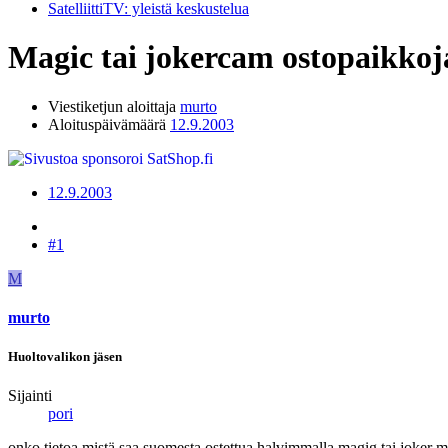
SatelliittiTV: yleistä keskustelua
Magic tai jokercam ostopaikko
Viestiketjun aloittaja
murto
Aloituspäivämäärä
12.9.2003
12.9.2003
#1
M
murto
Huoltovalikon jäsen
Sijainti
pori
onko tietoa mistä saa suomesta ostettua halvimmalla magig tai joker m