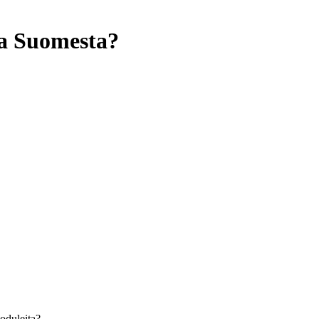
ja Suomesta?
oduleita?