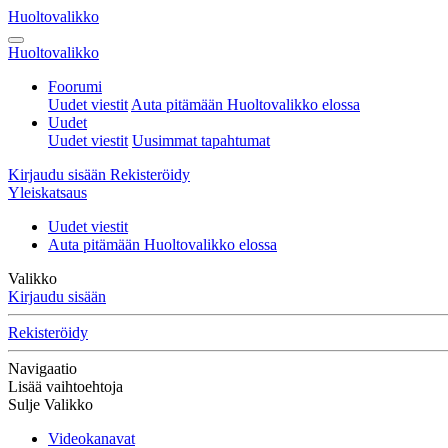
Huoltovalikko
Huoltovalikko
Foorumi
Uudet viestit
Auta pitämään Huoltovalikko elossa
Uudet
Uudet viestit
Uusimmat tapahtumat
Kirjaudu sisään
Rekisteröidy
Yleiskatsaus
Uudet viestit
Auta pitämään Huoltovalikko elossa
Valikko
Kirjaudu sisään
Rekisteröidy
Navigaatio
Lisää vaihtoehtoja
Sulje Valikko
Videokanavat