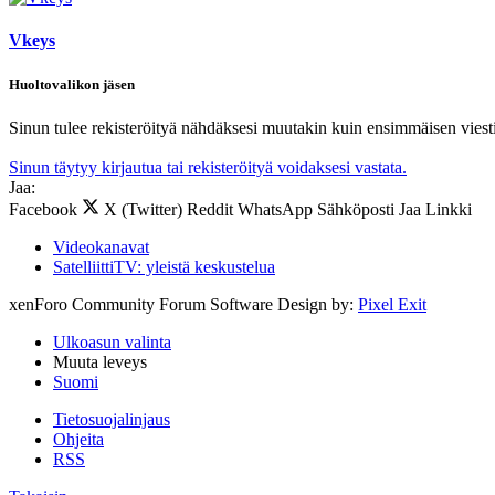
Vkeys
Huoltovalikon jäsen
Sinun tulee rekisteröityä nähdäksesi muutakin kuin ensimmäisen viesti
Sinun täytyy kirjautua tai rekisteröityä voidaksesi vastata.
Jaa:
Facebook
X (Twitter)
Reddit
WhatsApp
Sähköposti
Jaa
Linkki
Videokanavat
SatelliittiTV: yleistä keskustelua
xenForo Community Forum Software
Design by:
Pixel Exit
Ulkoasun valinta
Muuta leveys
Suomi
Tietosuojalinjaus
Ohjeita
RSS