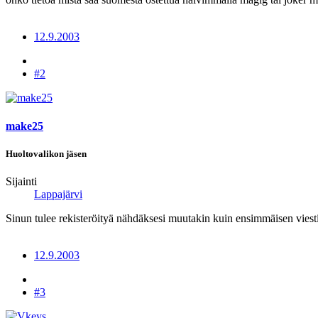
12.9.2003
#2
make25
Huoltovalikon jäsen
Sijainti
Lappajärvi
Sinun tulee rekisteröityä nähdäksesi muutakin kuin ensimmäisen viesti
12.9.2003
#3