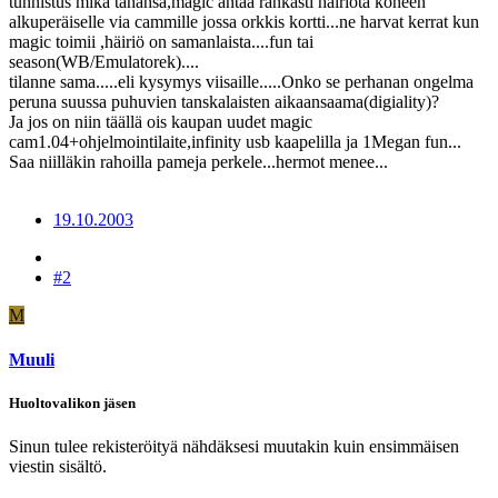
tunnistus mikä tahansa,magic antaa rankasti häiriötä koneen
alkuperäiselle via cammille jossa orkkis kortti...ne harvat kerrat kun
magic toimii ,häiriö on samanlaista....fun tai
season(WB/Emulatorek)....
tilanne sama.....eli kysymys viisaille.....Onko se perhanan ongelma
peruna suussa puhuvien tanskalaisten aikaansaama(digiality)?
Ja jos on niin täällä ois kaupan uudet magic
cam1.04+ohjelmointilaite,infinity usb kaapelilla ja 1Megan fun...
Saa niilläkin rahoilla pameja perkele...hermot menee...
19.10.2003
#2
M
Muuli
Huoltovalikon jäsen
Sinun tulee rekisteröityä nähdäksesi muutakin kuin ensimmäisen
viestin sisältö.