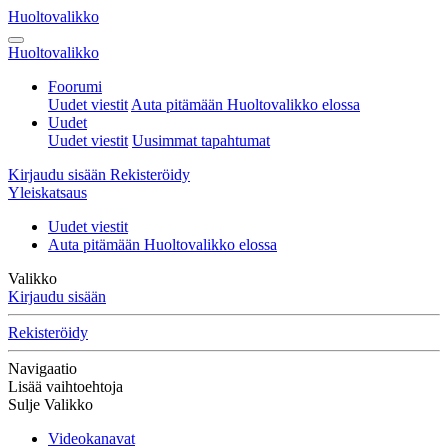
Huoltovalikko
Huoltovalikko
Foorumi
Uudet viestit
Auta pitämään Huoltovalikko elossa
Uudet
Uudet viestit
Uusimmat tapahtumat
Kirjaudu sisään
Rekisteröidy
Yleiskatsaus
Uudet viestit
Auta pitämään Huoltovalikko elossa
Valikko
Kirjaudu sisään
Rekisteröidy
Navigaatio
Lisää vaihtoehtoja
Sulje Valikko
Videokanavat