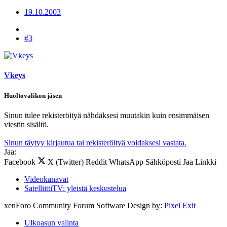
19.10.2003
#3
Vkeys
Huoltovalikon jäsen
Sinun tulee rekisteröityä nähdäksesi muutakin kuin ensimmäisen
viestin sisältö.
Sinun täytyy kirjautua tai rekisteröityä voidaksesi vastata.
Jaa:
Facebook
X (Twitter)
Reddit
WhatsApp
Sähköposti
Jaa
Linkki
Videokanavat
SatelliittiTV: yleistä keskustelua
xenForo Community Forum Software
Design by:
Pixel Exit
Ulkoasun valinta