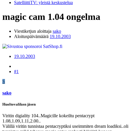
SatelliittiTV: yleistä keskustelua
magic cam 1.04 ongelma
Viestiketjun aloittaja
sako
Aloituspäivämäärä
19.10.2003
19.10.2003
#1
S
sako
Huoltovalikon jäsen
Viritin digiality 104..Magicille kokeiltu pentacrypt
1.08,1.09,1.11,2.00..
Välillä viritin tunnistaa pentacryptiksi useimmiten dream loadiksi..oli