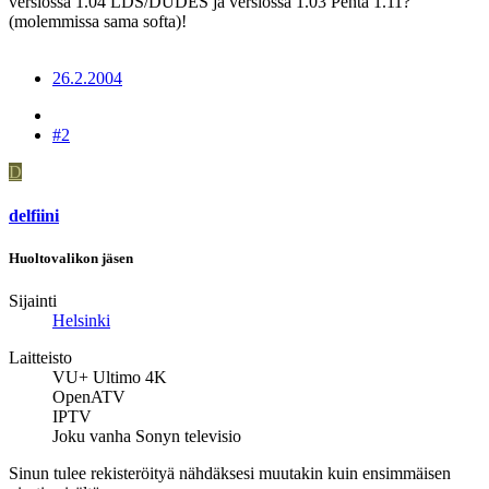
versiossa 1.04 LDS/DUDES ja versiossa 1.03 Penta 1.11?
(molemmissa sama softa)!
26.2.2004
#2
D
delfiini
Huoltovalikon jäsen
Sijainti
Helsinki
Laitteisto
VU+ Ultimo 4K
OpenATV
IPTV
Joku vanha Sonyn televisio
Sinun tulee rekisteröityä nähdäksesi muutakin kuin ensimmäisen