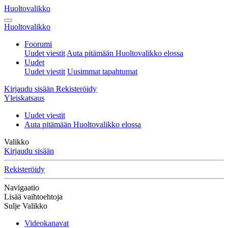
Huoltovalikko
Huoltovalikko
Foorumi
Uudet viestit
Auta pitämään Huoltovalikko elossa
Uudet
Uudet viestit
Uusimmat tapahtumat
Kirjaudu sisään
Rekisteröidy
Yleiskatsaus
Uudet viestit
Auta pitämään Huoltovalikko elossa
Valikko
Kirjaudu sisään
Rekisteröidy
Navigaatio
Lisää vaihtoehtoja
Sulje Valikko
Videokanavat