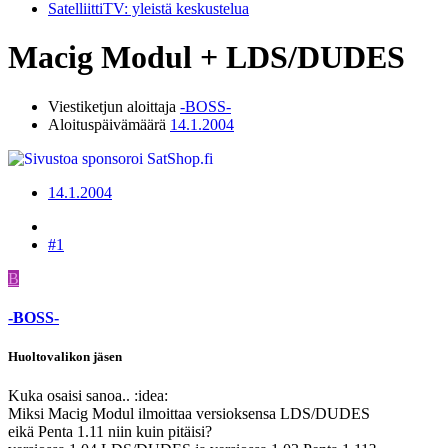
SatelliittiTV: yleistä keskustelua
Macig Modul + LDS/DUDES
Viestiketjun aloittaja
-BOSS-
Aloituspäivämäärä
14.1.2004
14.1.2004
#1
B
-BOSS-
Huoltovalikon jäsen
Kuka osaisi sanoa.. :idea:
Miksi Macig Modul ilmoittaa versioksensa LDS/DUDES
eikä Penta 1.11 niin kuin pitäisi?