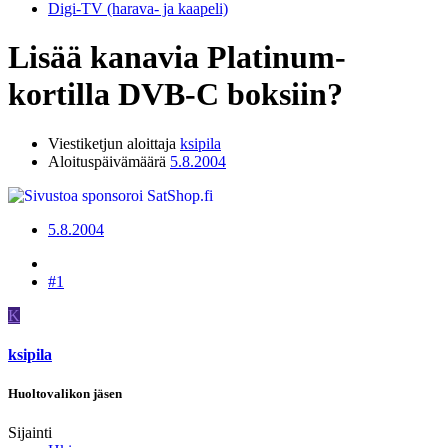
Digi-TV (harava- ja kaapeli)
Lisää kanavia Platinum-
kortilla DVB-C boksiin?
Viestiketjun aloittaja
ksipila
Aloituspäivämäärä
5.8.2004
5.8.2004
#1
K
ksipila
Huoltovalikon jäsen
Sijainti