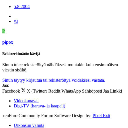
5.8.2004
#3
P
pipox
Rekisteröimätön kävijä
Sinun tulee rekisteröityä nähdäksesi muutakin kuin ensimmäisen
viestin sisältö.
Sinun täytyy kirjautua tai rekisteröityä voidaksesi vastata.
Jaa:
Facebook
X (Twitter)
Reddit
WhatsApp
Sähköposti
Jaa
Linkki
Videokanavat
Digi-TV (harava- ja kaapeli)
xenForo Community Forum Software
Design by:
Pixel Exit
Ulkoasun valinta