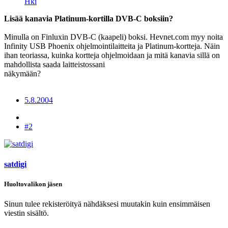
Hki
Lisää kanavia Platinum-kortilla DVB-C boksiin?
Minulla on Finluxin DVB-C (kaapeli) boksi. Hevnet.com myy noita
Infinity USB Phoenix ohjelmointilaitteita ja Platinum-kortteja. Näin
ihan teoriassa, kuinka kortteja ohjelmoidaan ja mitä kanavia sillä on
mahdollista saada laitteistossani
näkymään?
5.8.2004
#2
satdigi
Huoltovalikon jäsen
Sinun tulee rekisteröityä nähdäksesi muutakin kuin ensimmäisen
viestin sisältö.