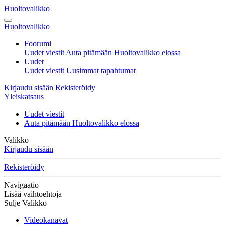
Huoltovalikko
Huoltovalikko
Foorumi
Uudet viestit
Auta pitämään Huoltovalikko elossa
Uudet
Uudet viestit
Uusimmat tapahtumat
Kirjaudu sisään
Rekisteröidy
Yleiskatsaus
Uudet viestit
Auta pitämään Huoltovalikko elossa
Valikko
Kirjaudu sisään
Rekisteröidy
Navigaatio
Lisää vaihtoehtoja
Sulje Valikko
Videokanavat