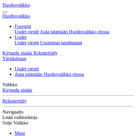
Huoltovalikko
Huoltovalikko
Foorumi
Uudet viestit
Auta pitämään Huoltovalikko elossa
Uudet
Uudet viestit
Uusimmat tapahtumat
Kirjaudu sisään
Rekisteröidy
Yleiskatsaus
Uudet viestit
Auta pitämään Huoltovalikko elossa
Valikko
Kirjaudu sisään
Rekisteröidy
Navigaatio
Lisää vaihtoehtoja
Sulje Valikko
Muut