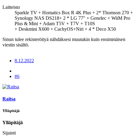
Laitteisto
Sparkle TV + Homatics Box R 4K Plus + 2* Thomson 270 +
Synology NAS DS218+ 2 * LG 77" + Genelec + WiiM Pro
Plus & Mini + Adam T5V + T7V + T10S
+ Deskmini X600 + CachyOS+Niri + 4 * Deco X50
Sinun tulee rekisteröityä nähdäksesi muutakin kuin ensimmäisen
viestin sisältö.
8.12.2022
#6
Raitsa
Ylläpitäjä
Ylläpitäjä
Sijainti