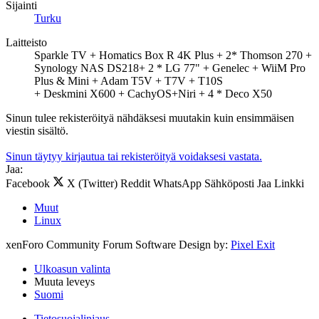
Sijainti
Turku
Laitteisto
Sparkle TV + Homatics Box R 4K Plus + 2* Thomson 270 +
Synology NAS DS218+ 2 * LG 77" + Genelec + WiiM Pro
Plus & Mini + Adam T5V + T7V + T10S
+ Deskmini X600 + CachyOS+Niri + 4 * Deco X50
Sinun tulee rekisteröityä nähdäksesi muutakin kuin ensimmäisen
viestin sisältö.
Sinun täytyy kirjautua tai rekisteröityä voidaksesi vastata.
Jaa:
Facebook
X (Twitter)
Reddit
WhatsApp
Sähköposti
Jaa
Linkki
Muut
Linux
xenForo Community Forum Software
Design by:
Pixel Exit
Ulkoasun valinta
Muuta leveys
Suomi
Tietosuojalinjaus