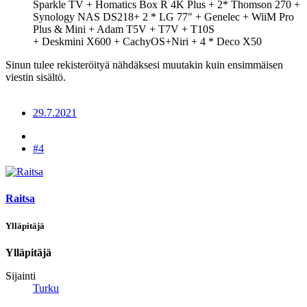
Sparkle TV + Homatics Box R 4K Plus + 2* Thomson 270 +
Synology NAS DS218+ 2 * LG 77" + Genelec + WiiM Pro
Plus & Mini + Adam T5V + T7V + T10S
+ Deskmini X600 + CachyOS+Niri + 4 * Deco X50
Sinun tulee rekisteröityä nähdäksesi muutakin kuin ensimmäisen
viestin sisältö.
29.7.2021
#4
Raitsa
Ylläpitäjä
Ylläpitäjä
Sijainti
Turku