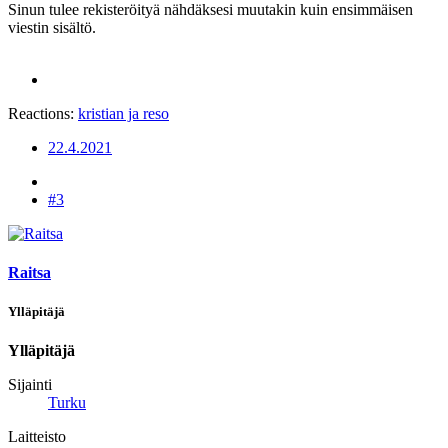
Sinun tulee rekisteröityä nähdäksesi muutakin kuin ensimmäisen
viestin sisältö.
Reactions:
kristian
ja
reso
22.4.2021
#3
Raitsa
Ylläpitäjä
Ylläpitäjä
Sijainti
Turku
Laitteisto