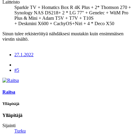
Laitteisto
Sparkle TV + Homatics Box R 4K Plus + 2* Thomson 270 +
Synology NAS DS218+ 2 * LG 77" + Genelec + WiiM Pro
Plus & Mini + Adam T5V + T7V + T10S
+ Deskmini X600 + CachyOS+Niri + 4 * Deco X50
Sinun tulee rekisteröityä nähdäksesi muutakin kuin ensimmäisen
viestin sisältö.
27.1.2022
#5
Raitsa
Ylläpitäjä
Ylläpitäjä
Sijainti
Turku