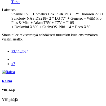
Turku
Laitteisto
Sparkle TV + Homatics Box R 4K Plus + 2* Thomson 270 +
Synology NAS DS218+ 2 * LG 77" + Genelec + WiiM Pro
Plus & Mini + Adam T5V + T7V + T10S
+ Deskmini X600 + CachyOS+Niri + 4 * Deco X50
Sinun tulee rekisteröityä nähdäksesi muutakin kuin ensimmäisen
viestin sisältö.
22.11.2024
#7
Raitsa
Ylläpitäjä
Ylläpitäjä