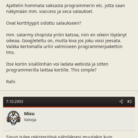
a
m
Ajattelin hommata saksasta programmerin etc. jotta saan
l
ä
näkymään mm. viaccess ja seca salaukset.
o
ä
i
r
Ovat korttityypit sidottu salaukseen?
t
ä
t
mm. satarmy shopista yritin katsoa, niin en oikein löytänyt
a
oikeaa. Googletettu on, mutta kiva jos joku voisi jeesata.
j
Vaikka kertomalla urlin valmiiseen programmerpakettiin
a
tms.
Itse kortin sisällönhän voi ladata webistä ja sitten
programmerilla laittaa kortille. This simple?
Rahi
7.10.2003
#2
Mixu
Valvoja
Sinun tulee rekisteröityä nähdäksesi muutakin kuin