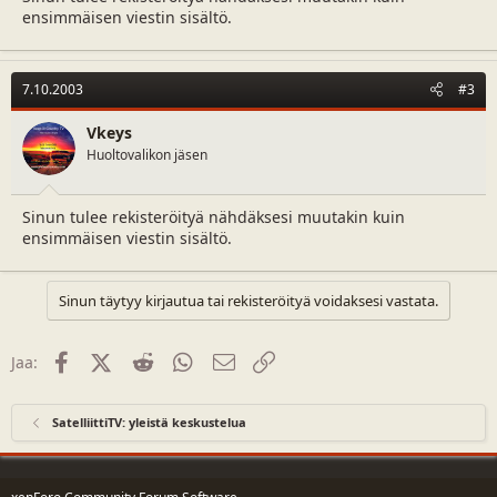
ensimmäisen viestin sisältö.
7.10.2003
#3
Vkeys
Huoltovalikon jäsen
Sinun tulee rekisteröityä nähdäksesi muutakin kuin
ensimmäisen viestin sisältö.
Sinun täytyy kirjautua tai rekisteröityä voidaksesi vastata.
Facebook
X (Twitter)
Reddit
WhatsApp
Sähköposti
Linkki
Jaa:
SatelliittiTV: yleistä keskustelua