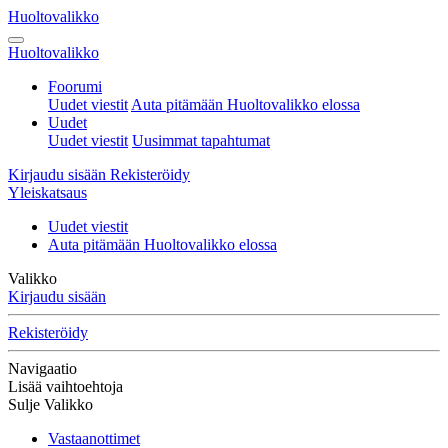
Huoltovalikko
Huoltovalikko
Foorumi
Uudet viestit
Auta pitämään Huoltovalikko elossa
Uudet
Uudet viestit
Uusimmat tapahtumat
Kirjaudu sisään
Rekisteröidy
Yleiskatsaus
Uudet viestit
Auta pitämään Huoltovalikko elossa
Valikko
Kirjaudu sisään
Rekisteröidy
Navigaatio
Lisää vaihtoehtoja
Sulje Valikko
Vastaanottimet