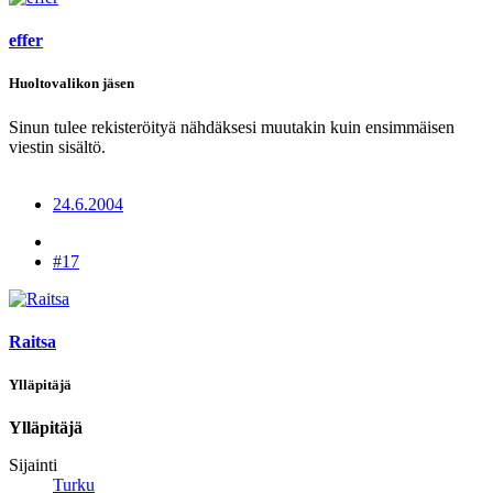
effer
Huoltovalikon jäsen
Sinun tulee rekisteröityä nähdäksesi muutakin kuin ensimmäisen
viestin sisältö.
24.6.2004
#17
Raitsa
Ylläpitäjä
Ylläpitäjä
Sijainti
Turku