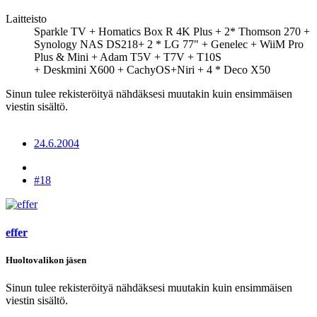
Laitteisto
Sparkle TV + Homatics Box R 4K Plus + 2* Thomson 270 +
Synology NAS DS218+ 2 * LG 77" + Genelec + WiiM Pro
Plus & Mini + Adam T5V + T7V + T10S
+ Deskmini X600 + CachyOS+Niri + 4 * Deco X50
Sinun tulee rekisteröityä nähdäksesi muutakin kuin ensimmäisen
viestin sisältö.
24.6.2004
#18
effer
Huoltovalikon jäsen
Sinun tulee rekisteröityä nähdäksesi muutakin kuin ensimmäisen
viestin sisältö.