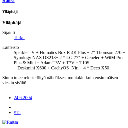
Raitsa
Ylläpitäjä
Ylläpitäjä
Sijainti
Turku
Laitteisto
Sparkle TV + Homatics Box R 4K Plus + 2* Thomson 270 +
Synology NAS DS218+ 2 * LG 77" + Genelec + WiiM Pro
Plus & Mini + Adam T5V + T7V + T10S
+ Deskmini X600 + CachyOS+Niri + 4 * Deco X50
Sinun tulee rekisteröityä nähdäksesi muutakin kuin ensimmäisen
viestin sisältö.
24.6.2004
#15