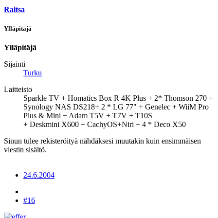
Raitsa
Ylläpitäjä
Ylläpitäjä
Sijainti
Turku
Laitteisto
Sparkle TV + Homatics Box R 4K Plus + 2* Thomson 270 +
Synology NAS DS218+ 2 * LG 77" + Genelec + WiiM Pro
Plus & Mini + Adam T5V + T7V + T10S
+ Deskmini X600 + CachyOS+Niri + 4 * Deco X50
Sinun tulee rekisteröityä nähdäksesi muutakin kuin ensimmäisen
viestin sisältö.
24.6.2004
#16