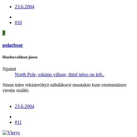
23.6.2004
#10
P
polarbear
Huoltovalikon jäsen
Sijainti
North Pole, eskimo village, third igloo on left..
Sinun tulee rekisteröityä nähdäksesi muutakin kuin ensimmäisen
viestin sisältö.
23.6.2004
#11