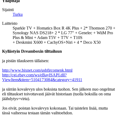
Ylläpitäjä
Sijainti
Turku
Laitteisto
Sparkle TV + Homatics Box R 4K Plus + 2* Thomson 270 +
Synology NAS DS218+ 2 * LG 77" + Genelec + WiiM Pro
Plus & Mini + Adam T5V + T7V + T10S
+ Deskmini X600 + CachyOS+Niri + 4 * Deco X50
Kyllästyin Dreamboxin tilttailuun
ja pistän tilaukseen tällaisen:
http://www.bixnet.com/usbfircomenk.html
http://cgi.ebay.com/ws/eBayISAPI.dll?
ViewItem&item=5104173084&category=41911
ja siirrän kovalevyn ulos boksista tuohon. Sen jälkeen nuo ongelmat
eli tilttaukset toivottavasti jäävät historiaan (tuolla boksilla on oma
jäähdytys+virta).
Jos eivät, poistan kovalevyn kokonaan. Tai taistelen lisää, mutta
tässä vaiheessa testaan tämän vaihtoehdon.