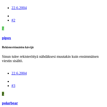
22.6.2004
#2
P
pipox
Rekisteröimätön kävijä
Sinun tulee rekisteröityä nähdäksesi muutakin kuin ensimmäisen
viestin sisältö.
22.6.2004
#3
P
polarbear