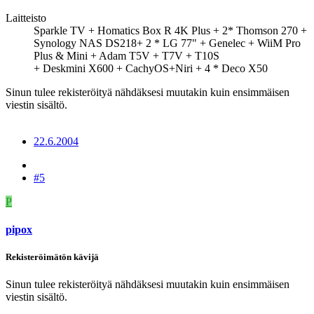
Laitteisto
Sparkle TV + Homatics Box R 4K Plus + 2* Thomson 270 +
Synology NAS DS218+ 2 * LG 77" + Genelec + WiiM Pro
Plus & Mini + Adam T5V + T7V + T10S
+ Deskmini X600 + CachyOS+Niri + 4 * Deco X50
Sinun tulee rekisteröityä nähdäksesi muutakin kuin ensimmäisen
viestin sisältö.
22.6.2004
#5
P
pipox
Rekisteröimätön kävijä
Sinun tulee rekisteröityä nähdäksesi muutakin kuin ensimmäisen
viestin sisältö.