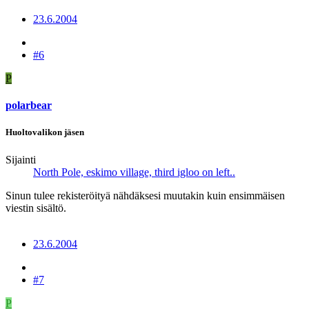
23.6.2004
#6
P
polarbear
Huoltovalikon jäsen
Sijainti
North Pole, eskimo village, third igloo on left..
Sinun tulee rekisteröityä nähdäksesi muutakin kuin ensimmäisen
viestin sisältö.
23.6.2004
#7
P