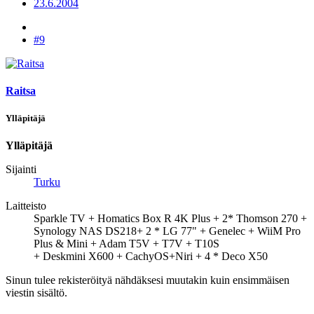
23.6.2004
#9
Raitsa
Ylläpitäjä
Ylläpitäjä
Sijainti
Turku
Laitteisto
Sparkle TV + Homatics Box R 4K Plus + 2* Thomson 270 +
Synology NAS DS218+ 2 * LG 77" + Genelec + WiiM Pro
Plus & Mini + Adam T5V + T7V + T10S
+ Deskmini X600 + CachyOS+Niri + 4 * Deco X50
Sinun tulee rekisteröityä nähdäksesi muutakin kuin ensimmäisen
viestin sisältö.