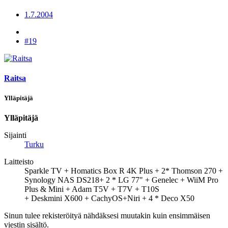
1.7.2004
#19
Raitsa
Ylläpitäjä
Ylläpitäjä
Sijainti
Turku
Laitteisto
Sparkle TV + Homatics Box R 4K Plus + 2* Thomson 270 +
Synology NAS DS218+ 2 * LG 77" + Genelec + WiiM Pro
Plus & Mini + Adam T5V + T7V + T10S
+ Deskmini X600 + CachyOS+Niri + 4 * Deco X50
Sinun tulee rekisteröityä nähdäksesi muutakin kuin ensimmäisen
viestin sisältö.