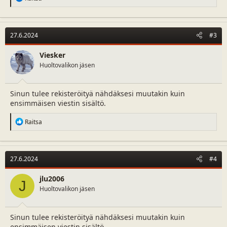
e
a
c
t
27.6.2024
#3
i
o
n
Viesker
s
Huoltovalikon jäsen
:
Sinun tulee rekisteröityä nähdäksesi muutakin kuin
ensimmäisen viestin sisältö.
R
Raitsa
e
a
c
t
27.6.2024
#4
i
o
n
jlu2006
J
s
Huoltovalikon jäsen
:
Sinun tulee rekisteröityä nähdäksesi muutakin kuin
ensimmäisen viestin sisältö.