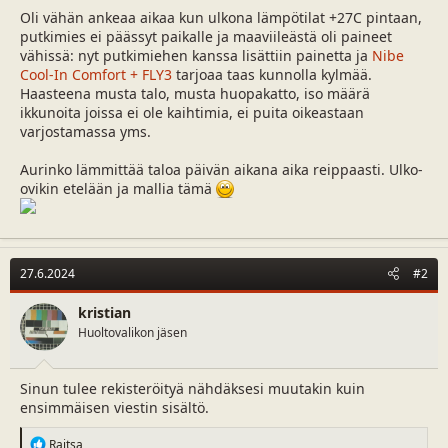
a
m
Oli vähän ankeaa aikaa kun ulkona lämpötilat +27C pintaan,
l
ä
putkimies ei päässyt paikalle ja maaviileästä oli paineet
o
ä
vähissä: nyt putkimiehen kanssa lisättiin painetta ja
Nibe
i
r
Cool-In Comfort + FLY3
tarjoaa taas kunnolla kylmää.
t
ä
Haasteena musta talo, musta huopakatto, iso määrä
t
ikkunoita joissa ei ole kaihtimia, ei puita oikeastaan
a
varjostamassa yms.
j
a
Aurinko lämmittää taloa päivän aikana aika reippaasti. Ulko-
ovikin etelään ja mallia tämä
27.6.2024
#2
kristian
Huoltovalikon jäsen
Sinun tulee rekisteröityä nähdäksesi muutakin kuin
ensimmäisen viestin sisältö.
R
Raitsa