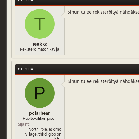
Sinun tulee rekisteröityä nähdäks
T
Teukka
Rekisteröimätön kävijä
8.6.2004
Sinun tulee rekisteröityä nähdäks
P
polarbear
Huoltovalikon jäsen
Sijainti
North Pole, eskimo
village, third igloo on