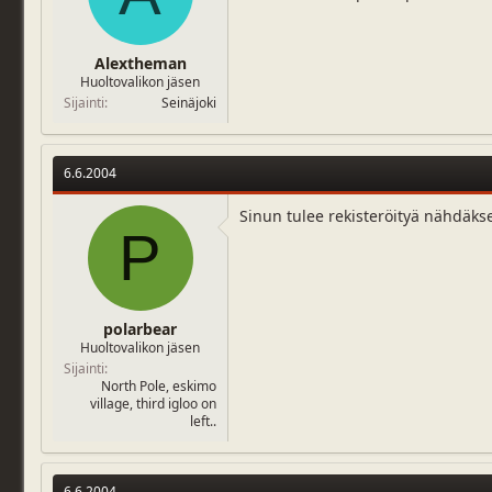
j
i
u
v
n
ä
Alextheman
a
m
Huoltovalikon jäsen
l
ä
Sijainti
Seinäjoki
o
ä
i
r
t
ä
t
6.6.2004
a
j
Sinun tulee rekisteröityä nähdäks
a
P
polarbear
Huoltovalikon jäsen
Sijainti
North Pole, eskimo
village, third igloo on
left..
6.6.2004