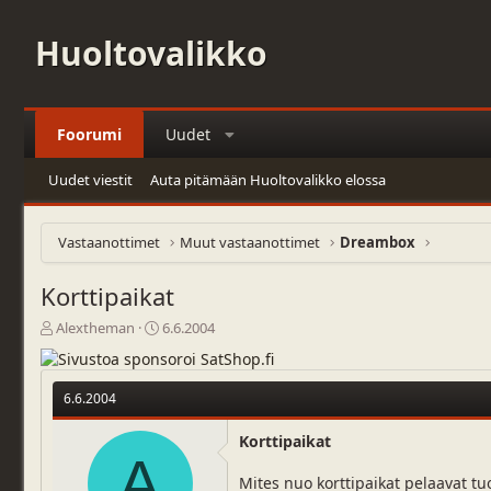
Huoltovalikko
Foorumi
Uudet
Uudet viestit
Auta pitämään Huoltovalikko elossa
Vastaanottimet
Muut vastaanottimet
Dreambox
Korttipaikat
V
A
Alextheman
6.6.2004
i
l
e
o
s
i
6.6.2004
t
t
i
u
Korttipaikat
k
s
A
e
p
Mites nuo korttipaikat pelaavat tuo
t
ä