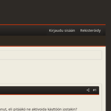
Kirjaudu sisään
Rekisteröidy
#1
nut, eli pitääkö ne aktivoida käyttöön jostakin?