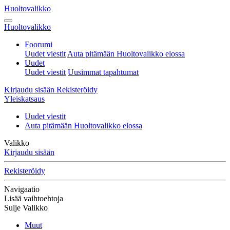
Huoltovalikko
Huoltovalikko
Foorumi
Uudet viestit
Auta pitämään Huoltovalikko elossa
Uudet
Uudet viestit
Uusimmat tapahtumat
Kirjaudu sisään
Rekisteröidy
Yleiskatsaus
Uudet viestit
Auta pitämään Huoltovalikko elossa
Valikko
Kirjaudu sisään
Rekisteröidy
Navigaatio
Lisää vaihtoehtoja
Sulje Valikko
Muut