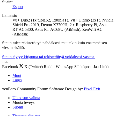
Sijainti
Espoo
Laitteisto
Vu+ Duo2 (1x tuplaS2, 1xtuplaT), Vu+ Ultimo (3xT), Nvidia
Shield Pro 2019, Denon X3700H, 2 x Raspberry Pi, Asus
RT-AC5300, Asus RT-AC68U (AiMesh), ZenWifi AC
(AiMesh)
Sinun tulee rekisteröityä nähdäksesi muutakin kuin ensimmäisen
viestin sisältö.
Sinun täytyy kirjautua tai rekisteröityä voidaksesi vastata.
Jaa:
Facebook
X (Twitter)
Reddit
WhatsApp
Sähköposti
Jaa
Linkki
Muut
Linux
xenForo Community Forum Software
Design by:
Pixel Exit
Ulkoasun valinta
Muuta leveys
Suomi
Tietosuojalinjaus