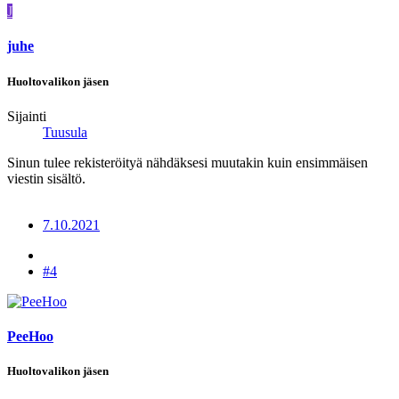
J
juhe
Huoltovalikon jäsen
Sijainti
Tuusula
Sinun tulee rekisteröityä nähdäksesi muutakin kuin ensimmäisen
viestin sisältö.
7.10.2021
#4
PeeHoo
Huoltovalikon jäsen