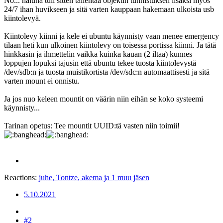
No... haluna tuli sitten tallentaa objektin tunnistuksen lisäksi myös
24/7 ihan huvikseen ja sitä varten kauppaan hakemaan ulkoista usb
kiintolevyä.
Kiintolevy kiinni ja kele ei ubuntu käynnisty vaan menee emergency
tilaan heti kun ulkoinen kiintolevy on toisessa portissa kiinni. Ja tätä
hinkkasin ja ihmettelin vaikka kuinka kauan (2 iltaa) kunnes
loppujen lopuksi tajusin että ubuntu tekee tuosta kiintolevystä
/dev/sdb:n ja tuosta muistikortista /dev/sdc:n automaattisesti ja sitä
varten mount ei onnistu.
Ja jos nuo keleen mountit on väärin niin eihän se koko systeemi
käynnisty...
Tarinan opetus: Tee mountit UUID:tä vasten niin toimii!
Reactions:
juhe
,
Tontze
,
akema
ja 1 muu jäsen
5.10.2021
#2