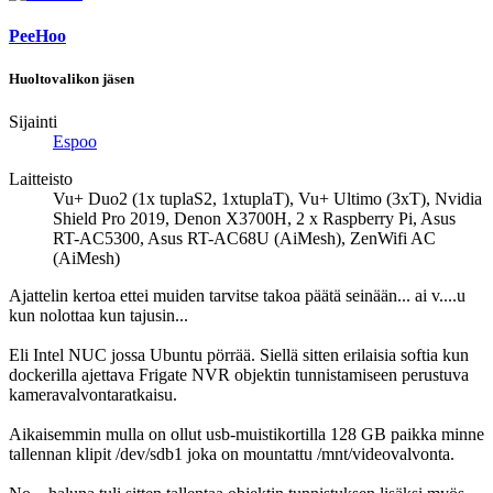
PeeHoo
Huoltovalikon jäsen
Sijainti
Espoo
Laitteisto
Vu+ Duo2 (1x tuplaS2, 1xtuplaT), Vu+ Ultimo (3xT), Nvidia
Shield Pro 2019, Denon X3700H, 2 x Raspberry Pi, Asus
RT-AC5300, Asus RT-AC68U (AiMesh), ZenWifi AC
(AiMesh)
Ajattelin kertoa ettei muiden tarvitse takoa päätä seinään... ai v....u
kun nolottaa kun tajusin...
Eli Intel NUC jossa Ubuntu pörrää. Siellä sitten erilaisia softia kun
dockerilla ajettava Frigate NVR objektin tunnistamiseen perustuva
kameravalvontaratkaisu.
Aikaisemmin mulla on ollut usb-muistikortilla 128 GB paikka minne
tallennan klipit /dev/sdb1 joka on mountattu /mnt/videovalvonta.