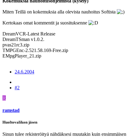
Kokemuksia nauhoitusohjelmista (kysely)
Miten Teillä on kokemuksia alla olevista nauhoitus Softista
Kertokaas omat kommentit ja suosituksenne
DreamVCR-Latest Release
DreamTSman v1.0.2.
pvas21rc3.zip
TMPGEnc-2.521.58.169-Free.zip
EMpgPlayer_21.zip
24.6.2004
#2
R
ramstad
Huoltovalikon jäsen
Sinun tulee rekisteröityä nähdäksesi muutakin kuin ensimmäisen