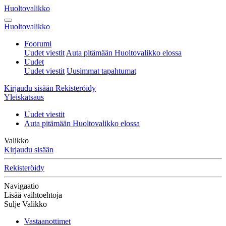
Huoltovalikko
Huoltovalikko
Foorumi
Uudet viestit
Auta pitämään Huoltovalikko elossa
Uudet
Uudet viestit
Uusimmat tapahtumat
Kirjaudu sisään
Rekisteröidy
Yleiskatsaus
Uudet viestit
Auta pitämään Huoltovalikko elossa
Valikko
Kirjaudu sisään
Rekisteröidy
Navigaatio
Lisää vaihtoehtoja
Sulje Valikko
Vastaanottimet