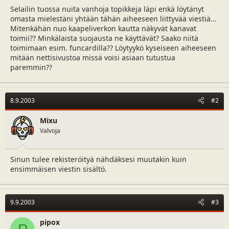
a
m
Selailin tuossa nuita vanhoja topikkeja läpi enkä löytänyt
l
ä
omasta mielestäni yhtään tähän aiheeseen liittyvää viestiä...
o
ä
Mitenkähän nuo kaapeliverkon kautta näkyvät kanavat
i
r
toimii?? Minkälaista suojausta ne käyttävät? Saako niitä
t
ä
toimimaan esim. funcardilla?? Löytyykö kyseiseen aiheeseen
t
mitään nettisivustoa missä voisi asiaan tutustua
a
paremmin??
j
a
8.9.2003
#2
Mixu
Valvoja
Sinun tulee rekisteröityä nähdäksesi muutakin kuin
ensimmäisen viestin sisältö.
9.9.2003
#3
pipox