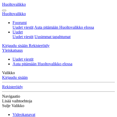
Huoltovalikko
Huoltovalikko
Foorumi
Uudet viestit
Auta pitämään Huoltovalikko elossa
Uudet
Uudet viestit
Uusimmat tapahtumat
Kirjaudu sisään
Rekisteröidy
Yleiskatsaus
Uudet viestit
Auta pitämään Huoltovalikko elossa
Valikko
Kirjaudu sisään
Rekisteröidy
Navigaatio
Lisää vaihtoehtoja
Sulje Valikko
Videokanavat