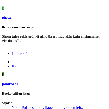
P
pipox
Rekisteröimätön kävijä
Sinun tulee rekisteröityä nähdäksesi muutakin kuin ensimmäisen
viestin sisältö.
14.4.2004
#5
P
polarbear
Huoltovalikon jäsen
Sijainti
North Pole, eskimo village, third igloo on left..