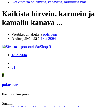
Keskustelua ohjelmista, kanavista, musiikista yms.
Kaikista hirvein, karmein ja
kamalin kanava ...
Viestiketjun aloittaja
polarbear
Aloituspäivämäärä
18.2.2004
18.2.2004
#1
P
polarbear
Huoltovalikon jäsen
Sijainti