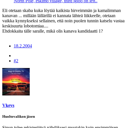
North Pole, eskimo village, third igloo on left..
Eli otetaan skaba kuka löytää kaikista hirveimmän ja kamalimman
kanavan ... millään lällärillä ei kannata lähteä liikkeelle, otetaan
vaikka kynnykseksi sellainen, että noin puolen tunnin katselu vastaa
keskisuurta lobotomiaa....
Ehdokkaita tälle saralle, mikä olis kanava kandidaatti 1?
18.2.2004
#2
Vkeys
Huoltovalikon jäsen
Sinun tulee rekisteröityä nähdäksesi muutakin kuin ensimmäisen