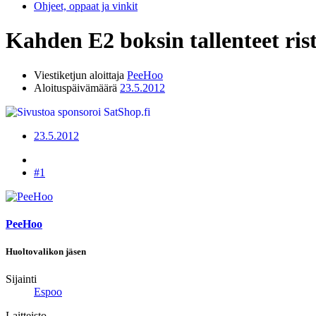
Ohjeet, oppaat ja vinkit
Kahden E2 boksin tallenteet risti
Viestiketjun aloittaja
PeeHoo
Aloituspäivämäärä
23.5.2012
23.5.2012
#1
PeeHoo
Huoltovalikon jäsen
Sijainti
Espoo
Laitteisto