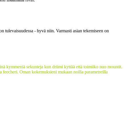
 on tulevaisuudessa - hyvä niin. Varmasti asian tekemiseen on
siinä kymmeniä sekunteja kun driimi kyttää että toimiiko nuo mountit.
ukava feecheri. Oman kokemuksieni mukaan noilla parametreilla