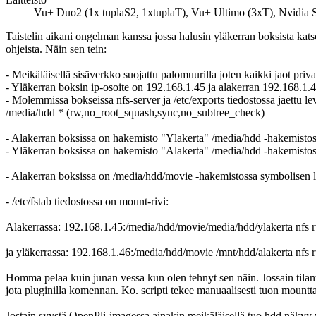
Vu+ Duo2 (1x tuplaS2, 1xtuplaT), Vu+ Ultimo (3xT), Nvidi
Taistelin aikani ongelman kanssa jossa halusin yläkerran boksista katso
ohjeista. Näin sen tein:
- Meikäläisellä sisäverkko suojattu palomuurilla joten kaikki jaot pri
- Yläkerran boksin ip-osoite on 192.168.1.45 ja alakerran 192.168.1.
- Molemmissa bokseissa nfs-server ja /etc/exports tiedostossa jaettu le
/media/hdd * (rw,no_root_squash,sync,no_subtree_check)
- Alakerran boksissa on hakemisto "Ylakerta" /media/hdd -hakemistos
- Yläkerran boksissa on hakemisto "Alakerta" /media/hdd -hakemisto
- Alakerran boksissa on /media/hdd/movie -hakemistossa symbolisen l
- /etc/fstab tiedostossa on mount-rivi:
Alakerrassa: 192.168.1.45:/media/hdd/movie/media/hdd/ylakerta nfs
ja yläkerrassa: 192.168.1.46:/media/hdd/movie /mnt/hdd/alakerta nf
Homma pelaa kuin junan vessa kun olen tehnyt sen näin. Jossain tilante
jota pluginilla komennan. Ko. scripti tekee manuaalisesti tuon mountt
Jostain syystä OpenPli-imagessa ainakin meikäläisellä tuo hdd näkyy vä