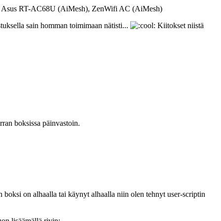
00, Asus RT-AC68U (AiMesh), ZenWifi AC (AiMesh)
ustuksella sain homman toimimaan nätisti...
Kiitokset niistä
ran boksissa päinvastoin.
oksi on alhaalla tai käynyt alhaalla niin olen tehnyt user-scriptin
on lisäämällä rivin: