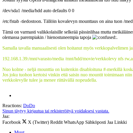
/dev/sda1 /media/hdd auto defaults 0 0
/etc/fstab -tiedostoon. Tällöin kovalevyn mounttaus on aina tuon /med
Tämä on varmasti valikkolaisille selkeää pässinlihaa mutta meikäläine
olemassa parempiakin / hienostuneempia tapoja
.
Samalla tavalla manuaalisesti olen hoitanut myös verkkopalvelimen ja
192.168.1.39:/mnt/varasto/media /mnt/hdd/movie/verkkolevy nfs rw,
Nuo kolme - neljä mounttia on kuitenkin disabloituna #-merkillä koska 
Jos joku tuohon kertoisi vinkin että saisin nuo mountit toimimaan niin
verkkolevylle tulee ja menee riittävällä nopeudella.
Reactions:
DoDo
Sinun täytyy kirjautua tai rekisteröityä voidaksesi vastata.
Jaa:
Facebook
X (Twitter)
Reddit
WhatsApp
Sähköposti
Jaa
Linkki
Muut