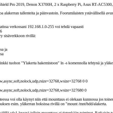
a Shield Pro 2019, Denon X3700H, 2 x Raspberry Pi, Asus RT-AC53
a alakerran tallenteita ja päinvastoin. Foorumilaisten ystävällisellä av
vaatissa verkossani 192.168.1.0-255 voi tehdä vapaasti
46
vy sisäverkkoon rivillä:
sa ja
ssa
inkki tuohon "Ylakerta hakemistoon" ln -s komennolla tehtynä ja yläker
 rw,async,soft,nolock,udp,rsize=32768,wsize=32768 0 0
s rw,async,soft,nolock,udp,rsize=32768,wsize=327680 0
essa voi olla käynyt niin että mounttaus ei olekaan kunnossa jos toinen b
auksen esim. yläkerran boksissa rivillä on "mount /mnt/hdd/alakerta.
lillä sda1-levynä jolloin mounttaus ei tietenkään toiminut. Ratkaisin tu