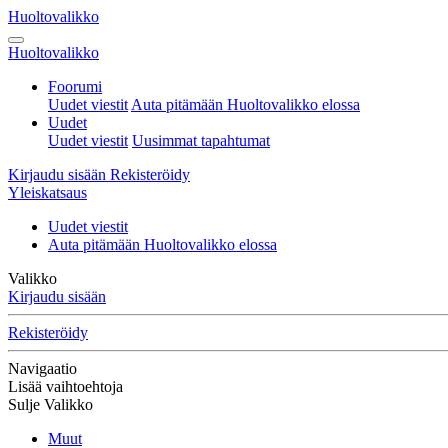
Huoltovalikko
Huoltovalikko
Foorumi
Uudet viestit
Auta pitämään Huoltovalikko elossa
Uudet
Uudet viestit
Uusimmat tapahtumat
Kirjaudu sisään
Rekisteröidy
Yleiskatsaus
Uudet viestit
Auta pitämään Huoltovalikko elossa
Valikko
Kirjaudu sisään
Rekisteröidy
Navigaatio
Lisää vaihtoehtoja
Sulje Valikko
Muut