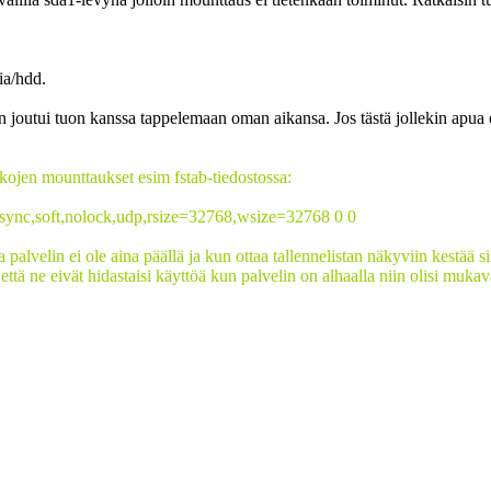
ia/hdd.
n joutui tuon kanssa tappelemaan oman aikansa. Jos tästä jollekin apua
kojen mounttaukset esim fstab-tiedostossa:
async,soft,nolock,udp,rsize=32768,wsize=32768 0 0
palvelin ei ole aina päällä ja kun ottaa tallennelistan näkyviin kestää 
 että ne eivät hidastaisi käyttöä kun palvelin on alhaalla niin olisi m