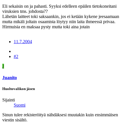
Eli sekaisin on ja pahasti. Syyksi edelleen epäilen tietokoneitani
viruksien tms. johdosta??
Lähetän laitteet toki saksaankin, jos ei ketään kykene jeesaamaan
mutta mikäli joltain osaamista löytyy niin laita ihmeessä privaa.
Hirmuisia en maksaa pysty mutta toki aina jotain
11.7.2004
#2
J
Juanito
Huoltovalikon jäsen
Sijainti
Suomi
Sinun tulee rekisteröityä nähdäksesi muutakin kuin ensimmäisen
viestin sisältö.