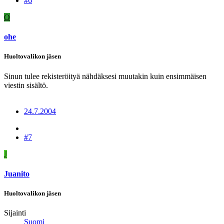
#6
O
ohe
Huoltovalikon jäsen
Sinun tulee rekisteröityä nähdäksesi muutakin kuin ensimmäisen
viestin sisältö.
24.7.2004
#7
J
Juanito
Huoltovalikon jäsen
Sijainti
Suomi