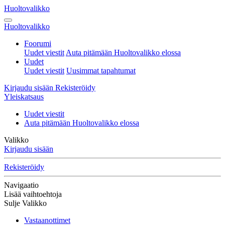
Huoltovalikko
Huoltovalikko
Foorumi
Uudet viestit
Auta pitämään Huoltovalikko elossa
Uudet
Uudet viestit
Uusimmat tapahtumat
Kirjaudu sisään
Rekisteröidy
Yleiskatsaus
Uudet viestit
Auta pitämään Huoltovalikko elossa
Valikko
Kirjaudu sisään
Rekisteröidy
Navigaatio
Lisää vaihtoehtoja
Sulje Valikko
Vastaanottimet