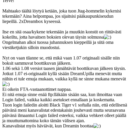
Terve!
Mahtaako täältä löytyä ketään, joka tuon Jtag-hommelin kykenisi
tekemään? Aina helpompaa, jos sijaitsisi pääkaupunkiseudun
liepeillä. 2xDreambox kyseessä.
Itse en sitä osaa/kykene tekemään ja muutkin konstit on riittävästi
kokeiltu, jotta havaitsen boksien olevan täysin solmussa
Ongelmahan alkoi tuossa juhannuksen kieppeillä ja siitä oma
viestiketjukin silloin muodostui.
Nyt on vaan tilanne se, että mikä vaan 1.07 originaali sisälle niin
boksit sammuvat boottikuvan jälkeen.
1.06 sekä 1.08 versiot taasen jämähtävät boottikuvan jälkeen täysin.
Jotkut 1.07 ei-originaalit kyllä sisään DreamUpilla menevät mutta
niihin ei tule emuja mukaan, vaikka kyllä ne sinne mukana menevät
Ei oikein FTA-vastaanottimet nappaa.
Ei nitä emuja sinne enää ftp:lläkään sisään saa, kun ilmoittaa vaan
Login failed, vaikka kaikki asetukset ennallaan ja koskematta.
Tuon login failedin aloitti Black Tiger v1 softalla niin, että edellisenä
päivänä meni kanavalistat edestakaisin jouhevasti mutta seuraavana
päivänä ilmaantui Login failed esteeksi, vaikka vehkeet olleet päällä
ja muuttumattomina koko tämän välisen ajan.
Kanavalistat myös häviävät, kun Dreamin boottaa