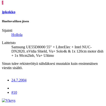
J
jpkokko
Huoltovalikon jäsen
Sijainti
Hollola
Laitteisto
Samsung UE55D8000 55" + LibreElec + Intel NUC-
DN2820, nVidia Shield, Vu+ Solo4k & 1x 120cm motor dish
+ 1x 90cm2lnb, Vu+ Ultimo
Sinun tulee rekisteröityä nähdäksesi muutakin kuin ensimmäisen
viestin sisältö.
24.7.2004
#10