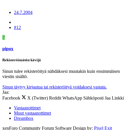
24.7.2004
#12
P
pipox
Rekisteröimätön kävijä
Sinun tulee rekisteröityä nähdäksesi muutakin kuin ensimmäisen
viestin sisältö.
Sinun täytyy kirjautua tai rekisteröityä voidaksesi vastata.
Jaa:
Facebook
X (Twitter)
Reddit
WhatsApp
Sähköposti
Jaa
Linkki
Vastaanottimet
Muut vastaanottimet
Dreambox
xenForo Community Forum Software
Design by:
Pixel Exit