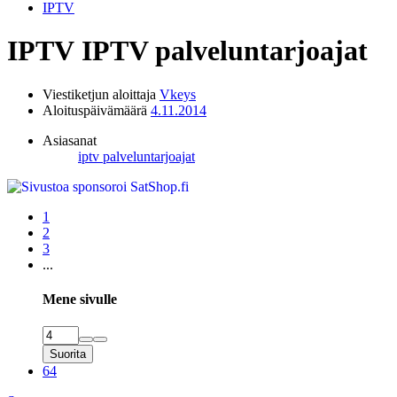
IPTV
IPTV
IPTV palveluntarjoajat
Viestiketjun aloittaja
Vkeys
Aloituspäivämäärä
4.11.2014
Asiasanat
iptv palveluntarjoajat
1
2
3
...
Mene sivulle
Suorita
64