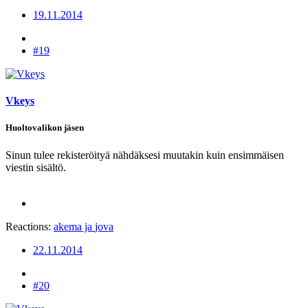
19.11.2014
#19
Vkeys
Huoltovalikon jäsen
Sinun tulee rekisteröityä nähdäksesi muutakin kuin ensimmäisen
viestin sisältö.
Reactions:
akema
ja
jova
22.11.2014
#20