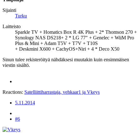
Sijainti
Turku
Laitteisto
Sparkle TV + Homatics Box R 4K Plus + 2* Thomson 270 +
Synology NAS DS218+ 2 * LG 77" + Genelec + WiiM Pro
Plus & Mini + Adam T5V + T7V + T10S
+ Deskmini X600 + CachyOS+Niri + 4 * Deco X50
Sinun tulee rekisteröityä nähdäksesi muutakin kuin ensimmäisen
viestin sisältö.
Reactions:
Satelliittiharrastaja
,
vehkaar1
ja
Vkeys
5.11.2014
#6