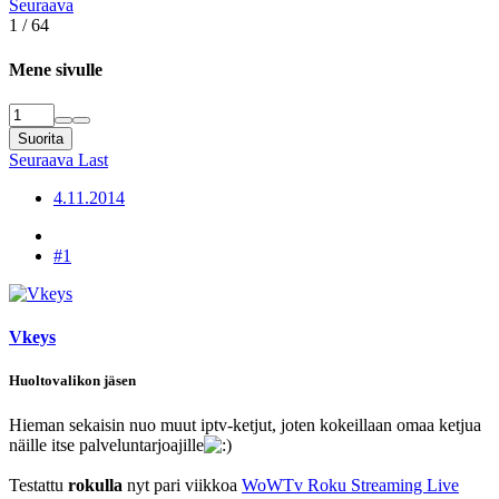
Seuraava
1 / 64
Mene sivulle
Suorita
Seuraava
Last
4.11.2014
#1
Vkeys
Huoltovalikon jäsen
Hieman sekaisin nuo muut iptv-ketjut, joten kokeillaan omaa ketjua
näille itse palveluntarjoajille
Testattu
rokulla
nyt pari viikkoa
WoWTv Roku Streaming Live