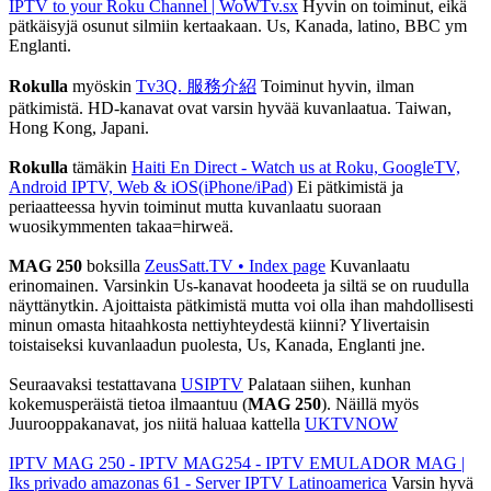
IPTV to your Roku Channel | WoWTv.sx
Hyvin on toiminut, eikä
pätkäisyjä osunut silmiin kertaakaan. Us, Kanada, latino, BBC ym
Englanti.
Rokulla
myöskin
Tv3Q. 服務介紹
Toiminut hyvin, ilman
pätkimistä. HD-kanavat ovat varsin hyvää kuvanlaatua. Taiwan,
Hong Kong, Japani.
Rokulla
tämäkin
Haiti En Direct - Watch us at Roku, GoogleTV,
Android IPTV, Web & iOS(iPhone/iPad)
Ei pätkimistä ja
periaatteessa hyvin toiminut mutta kuvanlaatu suoraan
wuosikymmenten takaa=hirweä.
MAG 250
boksilla
ZeusSatt.TV • Index page
Kuvanlaatu
erinomainen. Varsinkin Us-kanavat hoodeeta ja siltä se on ruudulla
näyttänytkin. Ajoittaista pätkimistä mutta voi olla ihan mahdollisesti
minun omasta hitaahkosta nettiyhteydestä kiinni? Ylivertaisin
toistaiseksi kuvanlaadun puolesta, Us, Kanada, Englanti jne.
Seuraavaksi testattavana
USIPTV
Palataan siihen, kunhan
kokemusperäistä tietoa ilmaantuu (
MAG 250
). Näillä myös
Juurooppakanavat, jos niitä haluaa kattella
UKTVNOW
IPTV MAG 250 - IPTV MAG254 - IPTV EMULADOR MAG |
Iks privado amazonas 61 - Server IPTV Latinoamerica
Varsin hyvä