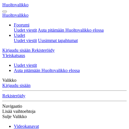
Huoltovalikko
Huoltovalikko
Foorumi
Uudet viestit
Auta pitämään Huoltovalikko elossa
Uudet
Uudet viestit
Uusimmat tapahtumat
Kirjaudu sisään
Rekisteröidy
Yleiskatsaus
Uudet viestit
Auta pitämään Huoltovalikko elossa
Valikko
Kirjaudu sisään
Rekisteröidy
Navigaatio
Lisää vaihtoehtoja
Sulje Valikko
Videokanavat