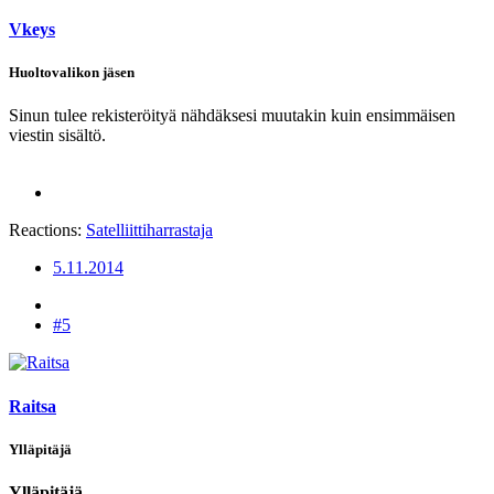
Vkeys
Huoltovalikon jäsen
Sinun tulee rekisteröityä nähdäksesi muutakin kuin ensimmäisen
viestin sisältö.
Reactions:
Satelliittiharrastaja
5.11.2014
#5
Raitsa
Ylläpitäjä
Ylläpitäjä