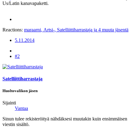
Us/Latin kanavapaketti.
Reactions:
maraarni
,
Artsi-
,
Satelliittiharrastaja
ja 4 muuta jäsentä
5.11.2014
#2
Satelliittiharrastaja
Huoltovalikon jäsen
Sijainti
Vantaa
Sinun tulee rekisteröityä nähdäksesi muutakin kuin ensimmäisen
viestin sisältö.