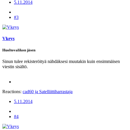
5.11.2014
#3
Vkeys
Huoltovalikon jäsen
Sinun tulee rekisteröityä nähdäksesi muutakin kuin ensimmäisen
viestin sisältö.
Reactions:
cad60
ja
Satelliittiharrastaja
5.11.2014
#4