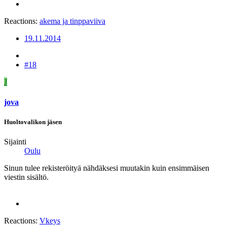
Reactions:
akema
ja
tinppaviiva
19.11.2014
#18
J
jova
Huoltovalikon jäsen
Sijainti
Oulu
Sinun tulee rekisteröityä nähdäksesi muutakin kuin ensimmäisen
viestin sisältö.
Reactions:
Vkeys