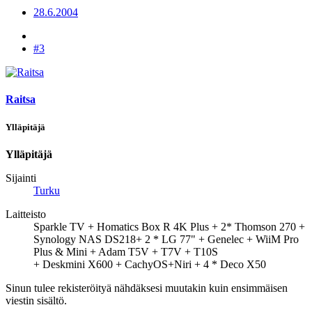
28.6.2004
#3
Raitsa
Ylläpitäjä
Ylläpitäjä
Sijainti
Turku
Laitteisto
Sparkle TV + Homatics Box R 4K Plus + 2* Thomson 270 +
Synology NAS DS218+ 2 * LG 77" + Genelec + WiiM Pro
Plus & Mini + Adam T5V + T7V + T10S
+ Deskmini X600 + CachyOS+Niri + 4 * Deco X50
Sinun tulee rekisteröityä nähdäksesi muutakin kuin ensimmäisen
viestin sisältö.