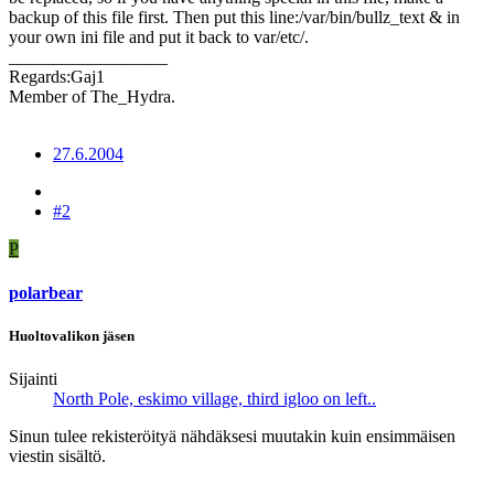
backup of this file first. Then put this line:/var/bin/bullz_text & in
your own ini file and put it back to var/etc/.
__________________
Regards:Gaj1
Member of The_Hydra.
27.6.2004
#2
P
polarbear
Huoltovalikon jäsen
Sijainti
North Pole, eskimo village, third igloo on left..
Sinun tulee rekisteröityä nähdäksesi muutakin kuin ensimmäisen
viestin sisältö.