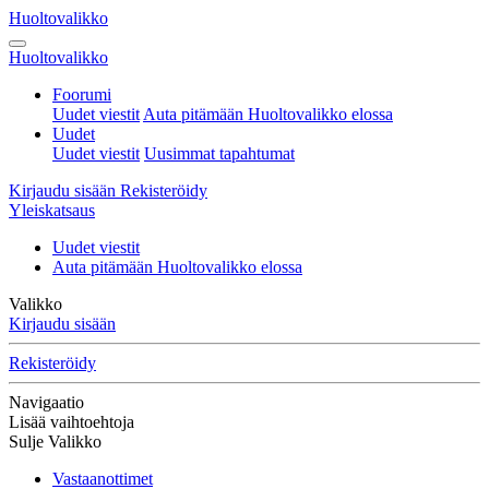
Huoltovalikko
Huoltovalikko
Foorumi
Uudet viestit
Auta pitämään Huoltovalikko elossa
Uudet
Uudet viestit
Uusimmat tapahtumat
Kirjaudu sisään
Rekisteröidy
Yleiskatsaus
Uudet viestit
Auta pitämään Huoltovalikko elossa
Valikko
Kirjaudu sisään
Rekisteröidy
Navigaatio
Lisää vaihtoehtoja
Sulje Valikko
Vastaanottimet