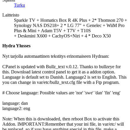
Turku
Laitteisto
Sparkle TV + Homatics Box R 4K Plus + 2* Thomson 270 +
Synology NAS DS218+ 2 * LG 77" + Genelec + WiiM Pro
Plus & Mini + Adam T5V + T7V + T10S
+ Deskmini X600 + CachyOS+Niri + 4 * Deco X50
Hydra Ylusses
Nyt tarjolla automaattinen tekstitys erinomaiseen Hydraan:
CPanel is updated with Bullz_text v.0.12. Thanks to bullzeye for
this. Download latest control panel to get it as a addon option.
Language is default set to Danish. Language2 is set to English. This
you can change in var/etc/bullz_text.cfg file with a Ftp program.
# Choose language: Possible values are 'nor' 'swe' 'dan' 'fin' 'eng'
language: dan
language2: eng
Note: When this is downloaded, then reboot Box to activate this
Addon. IMPORTANT:Remember that your ini file, in var/etc/ will
be replaced, so if you have anything special in this file, make a