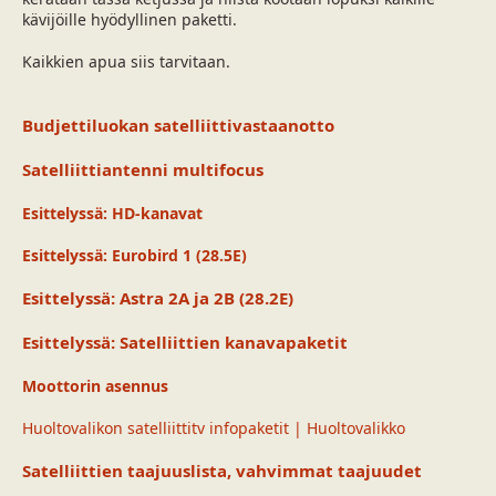
a
m
kävijöille hyödyllinen paketti.
l
ä
o
ä
Kaikkien apua siis tarvitaan.
i
r
t
ä
t
Budjettiluokan satelliittivastaanotto
a
j
Satelliittiantenni multifocus
a
Esittelyssä: HD-kanavat
Esittelyssä: Eurobird 1 (28.5E)
Esittelyssä: Astra 2A ja 2B (28.2E)
Esittelyssä: Satelliittien kanavapaketit
Moottorin asennus
Huoltovalikon satelliittitv infopaketit | Huoltovalikko
Satelliittien taajuuslista, vahvimmat taajuudet