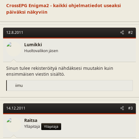
CrossEPG Enigma2 - kaikki ohjelmatiedot useaksi
päiväksi näkyviin
12.8.2011
#2
Lumikki
Huoltovalikon jäsen
Sinun tulee rekisteröityä nähdäksesi muutakin kuin
ensimmäisen viestin sisältö.
R
iimu
e
a
c
t
14.12.2011
#3
i
o
n
Raitsa
s
Ylläpitäjä
Ylläpitäjä
: