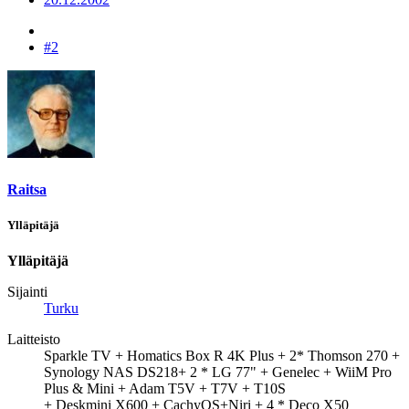
#2
Raitsa
Ylläpitäjä
Ylläpitäjä
Sijainti
Turku
Laitteisto
Sparkle TV + Homatics Box R 4K Plus + 2* Thomson 270 +
Synology NAS DS218+ 2 * LG 77" + Genelec + WiiM Pro
Plus & Mini + Adam T5V + T7V + T10S
+ Deskmini X600 + CachyOS+Niri + 4 * Deco X50