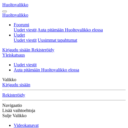
Huoltovalikko
Huoltovalikko
Foorumi
Uudet viestit
Auta pitämään Huoltovalikko elossa
Uudet
Uudet viestit
Uusimmat tapahtumat
Kirjaudu sisään
Rekisteröidy
Yleiskatsaus
Uudet viestit
Auta pitämään Huoltovalikko elossa
Valikko
Kirjaudu sisään
Rekisteröidy
Navigaatio
Lisää vaihtoehtoja
Sulje Valikko
Videokanavat