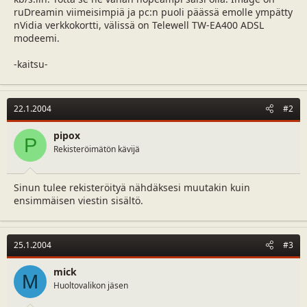
a
m
ruDreamin viimeisimpiä ja pc:n puoli päässä emolle ympätty
l
ä
nVidia verkkokortti, välissä on Telewell TW-EA400 ADSL
o
ä
modeemi.
i
r
t
ä
-kaitsu-
t
a
j
22.1.2004
a
#2
pipox
P
Rekisteröimätön kävijä
Sinun tulee rekisteröityä nähdäksesi muutakin kuin
ensimmäisen viestin sisältö.
25.1.2004
#3
mick
M
Huoltovalikon jäsen