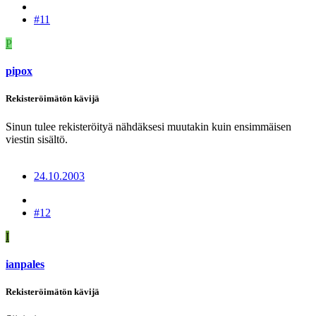
#11
P
pipox
Rekisteröimätön kävijä
Sinun tulee rekisteröityä nähdäksesi muutakin kuin ensimmäisen
viestin sisältö.
24.10.2003
#12
I
ianpales
Rekisteröimätön kävijä