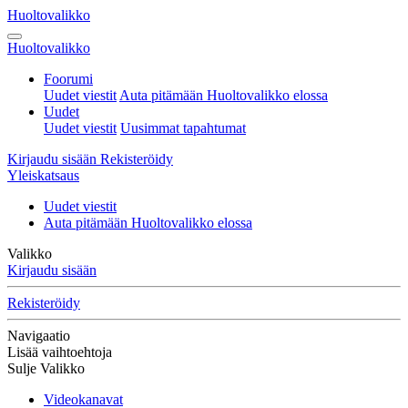
Huoltovalikko
Huoltovalikko
Foorumi
Uudet viestit
Auta pitämään Huoltovalikko elossa
Uudet
Uudet viestit
Uusimmat tapahtumat
Kirjaudu sisään
Rekisteröidy
Yleiskatsaus
Uudet viestit
Auta pitämään Huoltovalikko elossa
Valikko
Kirjaudu sisään
Rekisteröidy
Navigaatio
Lisää vaihtoehtoja
Sulje Valikko
Videokanavat