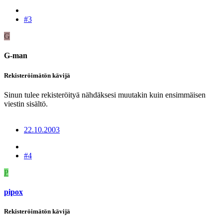
#3
G
G-man
Rekisteröimätön kävijä
Sinun tulee rekisteröityä nähdäksesi muutakin kuin ensimmäisen
viestin sisältö.
22.10.2003
#4
P
pipox
Rekisteröimätön kävijä