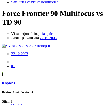
SatelliittiTV: yleistä keskustelua
Force Frontier 90 Multifocus vs
TD 90
Viestiketjun aloittaja
ianpales
Aloituspäivämäärä
22.10.2003
22.10.2003
#1
I
ianpales
Rekisteröimätön kävijä
Sijainti