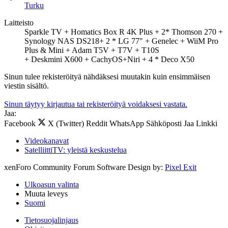
Turku
Laitteisto
Sparkle TV + Homatics Box R 4K Plus + 2* Thomson 270 +
Synology NAS DS218+ 2 * LG 77" + Genelec + WiiM Pro
Plus & Mini + Adam T5V + T7V + T10S
+ Deskmini X600 + CachyOS+Niri + 4 * Deco X50
Sinun tulee rekisteröityä nähdäksesi muutakin kuin ensimmäisen
viestin sisältö.
Sinun täytyy kirjautua tai rekisteröityä voidaksesi vastata.
Jaa:
Facebook
X (Twitter)
Reddit
WhatsApp
Sähköposti
Jaa
Linkki
Videokanavat
SatelliittiTV: yleistä keskustelua
xenForo Community Forum Software
Design by:
Pixel Exit
Ulkoasun valinta
Muuta leveys
Suomi
Tietosuojalinjaus