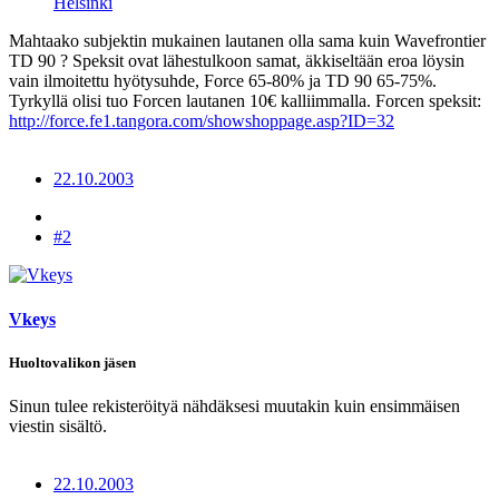
Helsinki
Mahtaako subjektin mukainen lautanen olla sama kuin Wavefrontier
TD 90 ? Speksit ovat lähestulkoon samat, äkkiseltään eroa löysin
vain ilmoitettu hyötysuhde, Force 65-80% ja TD 90 65-75%.
Tyrkyllä olisi tuo Forcen lautanen 10€ kalliimmalla. Forcen speksit:
http://force.fe1.tangora.com/showshoppage.asp?ID=32
22.10.2003
#2
Vkeys
Huoltovalikon jäsen
Sinun tulee rekisteröityä nähdäksesi muutakin kuin ensimmäisen
viestin sisältö.
22.10.2003