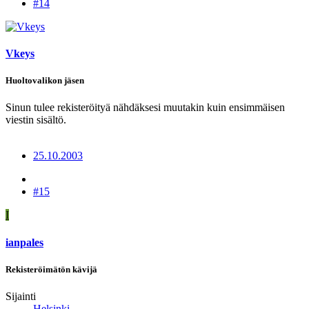
#14
Vkeys
Huoltovalikon jäsen
Sinun tulee rekisteröityä nähdäksesi muutakin kuin ensimmäisen
viestin sisältö.
25.10.2003
#15
I
ianpales
Rekisteröimätön kävijä
Sijainti
Helsinki