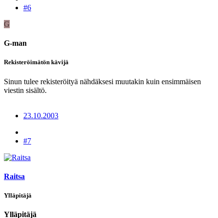
#6
G
G-man
Rekisteröimätön kävijä
Sinun tulee rekisteröityä nähdäksesi muutakin kuin ensimmäisen
viestin sisältö.
23.10.2003
#7
Raitsa
Ylläpitäjä
Ylläpitäjä