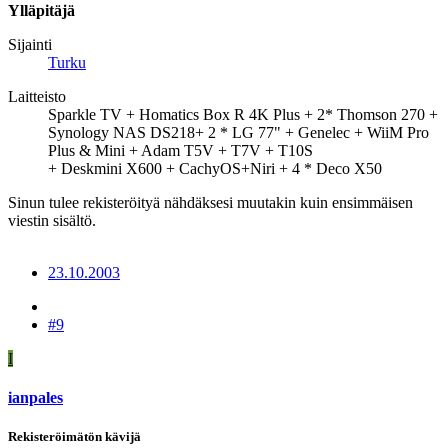
Ylläpitäjä
Sijainti
Turku
Laitteisto
Sparkle TV + Homatics Box R 4K Plus + 2* Thomson 270 +
Synology NAS DS218+ 2 * LG 77" + Genelec + WiiM Pro
Plus & Mini + Adam T5V + T7V + T10S
+ Deskmini X600 + CachyOS+Niri + 4 * Deco X50
Sinun tulee rekisteröityä nähdäksesi muutakin kuin ensimmäisen
viestin sisältö.
23.10.2003
#9
I
ianpales
Rekisteröimätön kävijä