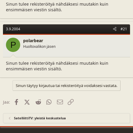
Sinun tulee rekisteröityä nähdäksesi muutakin kuin
ensimmäisen viestin sisältö.
3.9.2004
#21
polarbear
P
Huoltovalikon jäsen
Sinun tulee rekisteröityä nähdäksesi muutakin kuin
ensimmäisen viestin sisältö.
Sinun täytyy kirjautua tai rekisteröityä voidaksesi vastata.
Facebook
X (Twitter)
Reddit
WhatsApp
Sähköposti
Linkki
Jaa:
SatelliittiTV: yleistä keskustelua