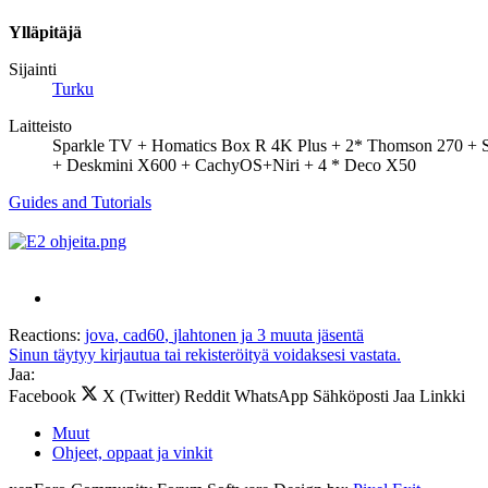
Ylläpitäjä
Sijainti
Turku
Laitteisto
Sparkle TV + Homatics Box R 4K Plus + 2* Thomson 270 +
+ Deskmini X600 + CachyOS+Niri + 4 * Deco X50
Guides and Tutorials
Reactions:
jova
,
cad60
,
jlahtonen
ja 3 muuta jäsentä
Sinun täytyy kirjautua tai rekisteröityä voidaksesi vastata.
Jaa:
Facebook
X (Twitter)
Reddit
WhatsApp
Sähköposti
Jaa
Linkki
Muut
Ohjeet, oppaat ja vinkit