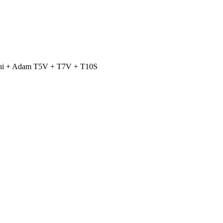
ini + Adam T5V + T7V + T10S