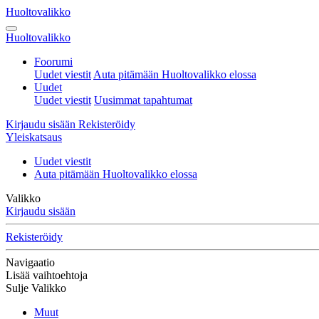
Huoltovalikko
Huoltovalikko
Foorumi
Uudet viestit
Auta pitämään Huoltovalikko elossa
Uudet
Uudet viestit
Uusimmat tapahtumat
Kirjaudu sisään
Rekisteröidy
Yleiskatsaus
Uudet viestit
Auta pitämään Huoltovalikko elossa
Valikko
Kirjaudu sisään
Rekisteröidy
Navigaatio
Lisää vaihtoehtoja
Sulje Valikko
Muut