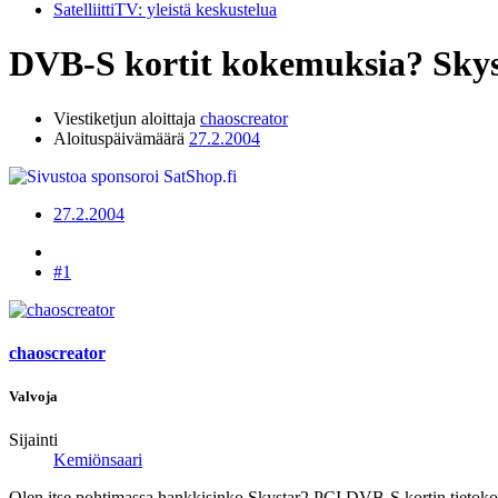
SatelliittiTV: yleistä keskustelua
DVB-S kortit kokemuksia? Skyst
Viestiketjun aloittaja
chaoscreator
Aloituspäivämäärä
27.2.2004
27.2.2004
#1
chaoscreator
Valvoja
Sijainti
Kemiönsaari
Olen itse pohtimassa hankkisinko Skystar2 PCI DVB-S kortin tietokone