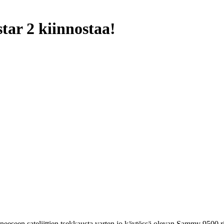
ar 2 kiinnostaa!
eseen sateliittien tsekkausta varten jo käytössä olevan Sammy 9500 ri