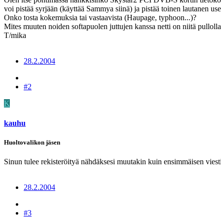
voi pistää syrjään (käyttää Sammya siinä) ja pistää toinen lautanen usea
Onko tosta kokemuksia tai vastaavista (Haupage, typhoon...)?
Mites muuten noiden softapuolen juttujen kanssa netti on niitä pulloll
T/mika
28.2.2004
#2
K
kauhu
Huoltovalikon jäsen
Sinun tulee rekisteröityä nähdäksesi muutakin kuin ensimmäisen viesti
28.2.2004
#3