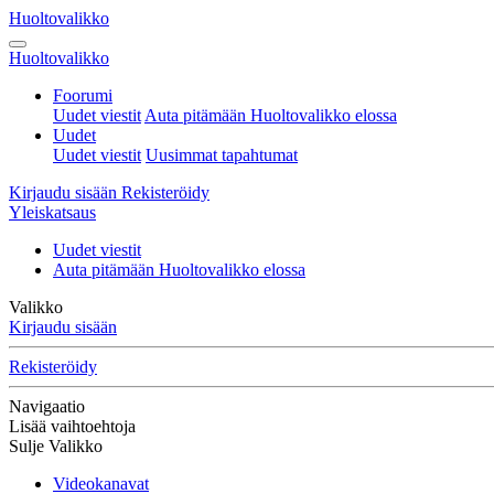
Huoltovalikko
Huoltovalikko
Foorumi
Uudet viestit
Auta pitämään Huoltovalikko elossa
Uudet
Uudet viestit
Uusimmat tapahtumat
Kirjaudu sisään
Rekisteröidy
Yleiskatsaus
Uudet viestit
Auta pitämään Huoltovalikko elossa
Valikko
Kirjaudu sisään
Rekisteröidy
Navigaatio
Lisää vaihtoehtoja
Sulje Valikko
Videokanavat