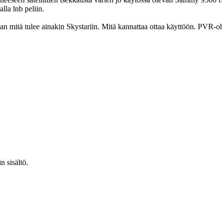
lla lnb peliin.
aan mitä tulee ainakin Skystariin. Mitä kannattaa ottaa käyttöön. PVR-oh
n sisältö.