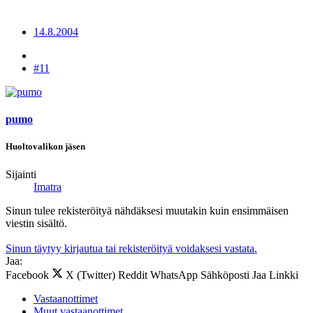
14.8.2004
#11
pumo
Huoltovalikon jäsen
Sijainti
Imatra
Sinun tulee rekisteröityä nähdäksesi muutakin kuin ensimmäisen
viestin sisältö.
Sinun täytyy kirjautua tai rekisteröityä voidaksesi vastata.
Jaa:
Facebook
X (Twitter)
Reddit
WhatsApp
Sähköposti
Jaa
Linkki
Vastaanottimet
Muut vastaanottimet