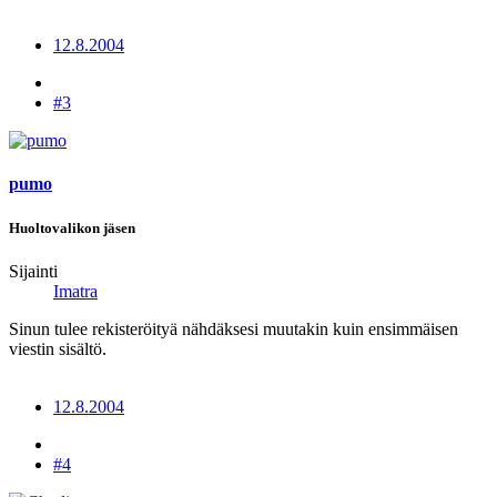
12.8.2004
#3
pumo
Huoltovalikon jäsen
Sijainti
Imatra
Sinun tulee rekisteröityä nähdäksesi muutakin kuin ensimmäisen
viestin sisältö.
12.8.2004
#4