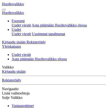
Huoltovalikko
Huoltovalikko
Foorumi
Uudet viestit
Auta pitämään Huoltovalikko elossa
Uudet
Uudet viestit
Uusimmat tapahtumat
Kirjaudu sisään
Rekisteröidy
Yleiskatsaus
Uudet viestit
Auta pitämään Huoltovalikko elossa
Valikko
Kirjaudu sisään
Rekisteröidy
Navigaatio
Lisää vaihtoehtoja
Sulje Valikko
Vastaanottimet