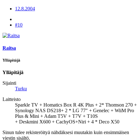
12.8.2004
#10
Raitsa
Ylläpitäjä
Ylläpitäjä
Sijainti
Turku
Laitteisto
Sparkle TV + Homatics Box R 4K Plus + 2* Thomson 270 +
Synology NAS DS218+ 2 * LG 77" + Genelec + WiiM Pro
Plus & Mini + Adam T5V + T7V + T10S
+ Deskmini X600 + CachyOS+Niri + 4 * Deco X50
Sinun tulee rekisteröityä nähdäksesi muutakin kuin ensimmäisen
viestin sisältö.