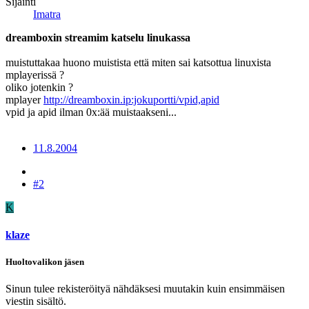
Sijainti
Imatra
dreamboxin streamim katselu linukassa
muistuttakaa huono muistista että miten sai katsottua linuxista
mplayerissä ?
oliko jotenkin ?
mplayer
http://dreamboxin.ip:jokuportti/vpid,apid
vpid ja apid ilman 0x:ää muistaakseni...
11.8.2004
#2
K
klaze
Huoltovalikon jäsen
Sinun tulee rekisteröityä nähdäksesi muutakin kuin ensimmäisen
viestin sisältö.