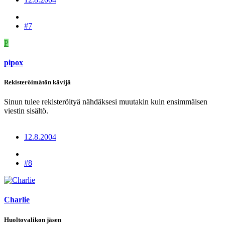
#7
P
pipox
Rekisteröimätön kävijä
Sinun tulee rekisteröityä nähdäksesi muutakin kuin ensimmäisen
viestin sisältö.
12.8.2004
#8
Charlie
Huoltovalikon jäsen