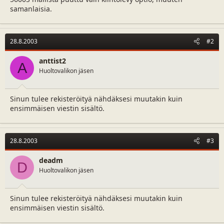
a
m
samanlaisia.
l
ä
o
ä
i
r
28.8.2003
#2
t
ä
t
anttist2
a
A
j
Huoltovalikon jäsen
a
Sinun tulee rekisteröityä nähdäksesi muutakin kuin
ensimmäisen viestin sisältö.
28.8.2003
#3
deadm
D
Huoltovalikon jäsen
Sinun tulee rekisteröityä nähdäksesi muutakin kuin
ensimmäisen viestin sisältö.