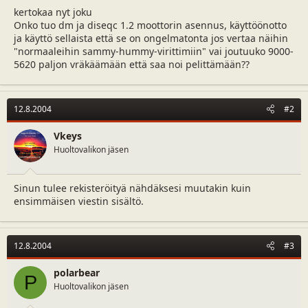
a
m
kertokaa nyt joku
l
ä
Onko tuo dm ja diseqc 1.2 moottorin asennus, käyttöönotto
o
ä
ja käyttö sellaista että se on ongelmatonta jos vertaa näihin
i
r
"normaaleihin sammy-hummy-virittimiin" vai joutuuko 9000-
t
ä
5620 paljon vräkäämään että saa noi pelittämään??
t
a
j
12.8.2004
a
#2
Vkeys
Huoltovalikon jäsen
Sinun tulee rekisteröityä nähdäksesi muutakin kuin
ensimmäisen viestin sisältö.
12.8.2004
#3
polarbear
P
Huoltovalikon jäsen