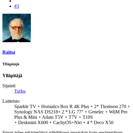
#3
Raitsa
Ylläpitäjä
Ylläpitäjä
Sijainti
Turku
Laitteisto
Sparkle TV + Homatics Box R 4K Plus + 2* Thomson 270 +
Synology NAS DS218+ 2 * LG 77" + Genelec + WiiM Pro
Plus & Mini + Adam T5V + T7V + T10S
+ Deskmini X600 + CachyOS+Niri + 4 * Deco X50
Sinun tulee rekisteröityä nähdäksesi muutakin kuin ensimmäisen