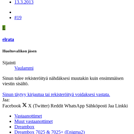
13.3.2013
#19
E
elrata
Huoltovalikon jäsen
Sijainti
Vaulammi
Sinun tulee rekisteröityä nähdäksesi muutakin kuin ensimmäisen
viestin sisältö.
Sinun täytyy kirjautua tai rekisteröityä voidaksesi vastata.
Jaa:
Facebook
X (Twitter)
Reddit
WhatsApp
Sähköposti
Jaa
Linkki
Vastaanottimet
Muut vastaanottimet
Dreambox
Dreambox 7025 & 7025+ (Enigma2)