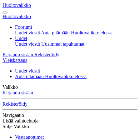
Huoltovalikko
Huoltovalikko
Foorumi
Uudet viestit
Auta pitämään Huoltovalikko elossa
Uudet
Uudet viestit
Uusimmat tapahtumat
Kirjaudu sisään
Rekisteröidy
Yleiskatsaus
Uudet viestit
Auta pitämään Huoltovalikko elossa
Valikko
Kirjaudu sisään
Rekisteröidy
Navigaatio
Lisää vaihtoehtoja
Sulje Valikko
Vastaanottimet