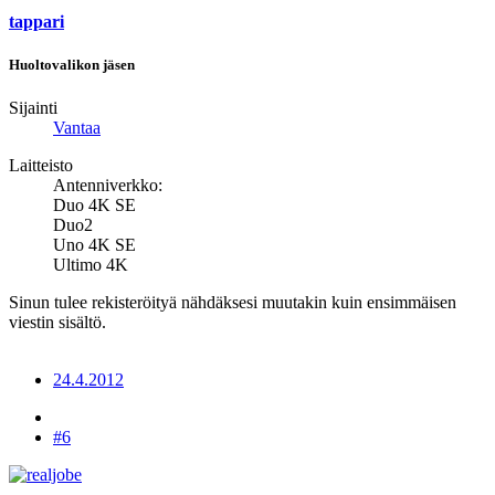
tappari
Huoltovalikon jäsen
Sijainti
Vantaa
Laitteisto
Antenniverkko:
Duo 4K SE
Duo2
Uno 4K SE
Ultimo 4K
Sinun tulee rekisteröityä nähdäksesi muutakin kuin ensimmäisen
viestin sisältö.
24.4.2012
#6