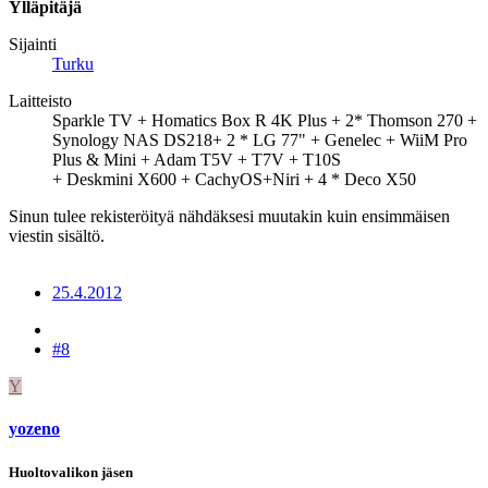
Ylläpitäjä
Sijainti
Turku
Laitteisto
Sparkle TV + Homatics Box R 4K Plus + 2* Thomson 270 +
Synology NAS DS218+ 2 * LG 77" + Genelec + WiiM Pro
Plus & Mini + Adam T5V + T7V + T10S
+ Deskmini X600 + CachyOS+Niri + 4 * Deco X50
Sinun tulee rekisteröityä nähdäksesi muutakin kuin ensimmäisen
viestin sisältö.
25.4.2012
#8
Y
yozeno
Huoltovalikon jäsen