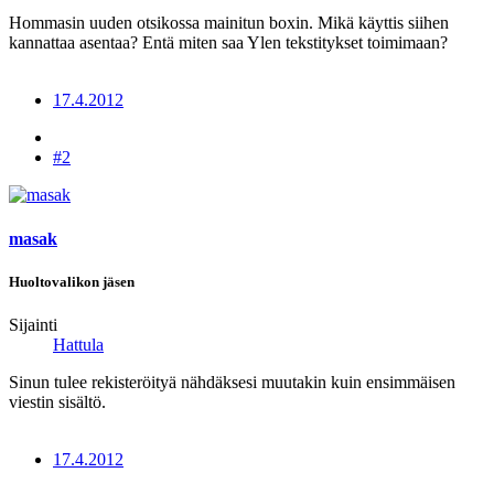
Hommasin uuden otsikossa mainitun boxin. Mikä käyttis siihen
kannattaa asentaa? Entä miten saa Ylen tekstitykset toimimaan?
17.4.2012
#2
masak
Huoltovalikon jäsen
Sijainti
Hattula
Sinun tulee rekisteröityä nähdäksesi muutakin kuin ensimmäisen
viestin sisältö.
17.4.2012