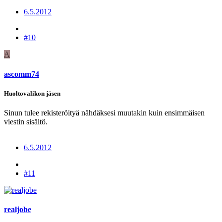
6.5.2012
#10
A
ascomm74
Huoltovalikon jäsen
Sinun tulee rekisteröityä nähdäksesi muutakin kuin ensimmäisen
viestin sisältö.
6.5.2012
#11
realjobe