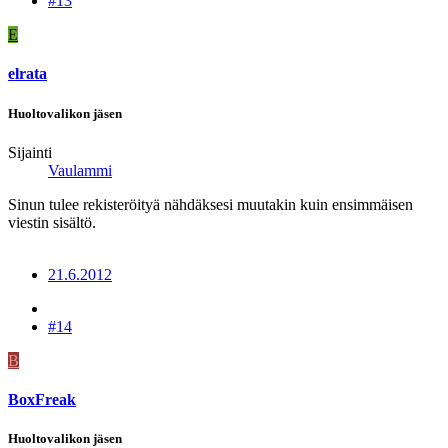
#13
E
elrata
Huoltovalikon jäsen
Sijainti
Vaulammi
Sinun tulee rekisteröityä nähdäksesi muutakin kuin ensimmäisen
viestin sisältö.
21.6.2012
#14
B
BoxFreak
Huoltovalikon jäsen