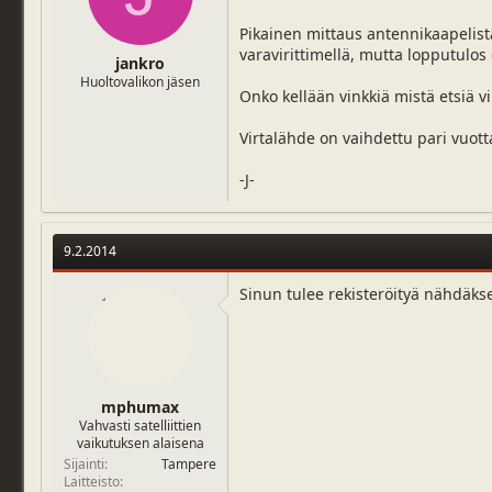
j
i
u
v
Pikainen mittaus antennikaapelista 
n
ä
varavirittimellä, mutta lopputulos 
jankro
a
m
Huoltovalikon jäsen
l
ä
Onko kellään vinkkiä mistä etsiä v
o
ä
i
r
Virtalähde on vaihdettu pari vuot
t
ä
t
-J-
a
j
a
9.2.2014
Sinun tulee rekisteröityä nähdäks
mphumax
Vahvasti satelliittien
vaikutuksen alaisena
Sijainti
Tampere
Laitteisto