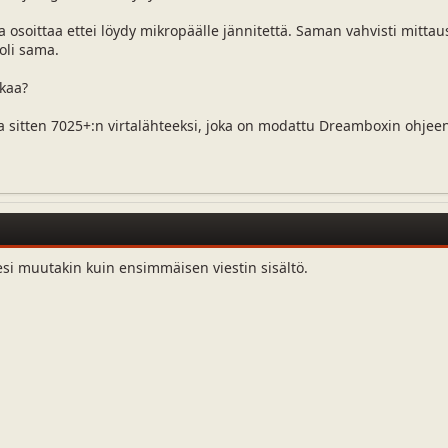
osoittaa ettei löydy mikropäälle jännitettä. Saman vahvisti mittaus 
oli sama.
ikaa?
ta sitten 7025+:n virtalähteeksi, joka on modattu Dreamboxin ohje
esi muutakin kuin ensimmäisen viestin sisältö.