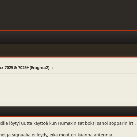
 7025 & 7025+ (Enigma2)
le löytyi uutta käyttöä kun Humaxin sat boksi sanoi sopparin irti.
et ja signaalia ei löydy, eikä moottori käännä antennia...