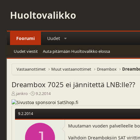
Huoltovalikko
Foorumi
Uudet
Uudet viestit
Auta pitämään Huoltovalikko elossa
Vastaanottimet
Muut vastaanottimet
Dreambox
Dreambox
Dreambox 7025 ei jännitettä LNB:lle??
V
A
jankro
9.2.2014
i
l
e
o
s
i
9.2.2014
t
t
i
u
Muutaman vuoden palvelleelle boxil
k
s
J
e
p
Vaihdoin Dreamboksiin SAT virittim
t
ä