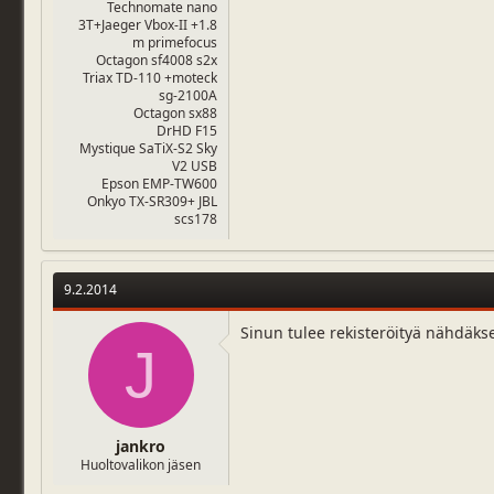
Technomate nano
3T+Jaeger Vbox-II +1.8
m primefocus
Octagon sf4008 s2x
Triax TD-110 +moteck
sg-2100A
Octagon sx88
DrHD F15
Mystique SaTiX-S2 Sky
V2 USB
Epson EMP-TW600
Onkyo TX-SR309+ JBL
scs178
9.2.2014
Sinun tulee rekisteröityä nähdäks
J
jankro
Huoltovalikon jäsen