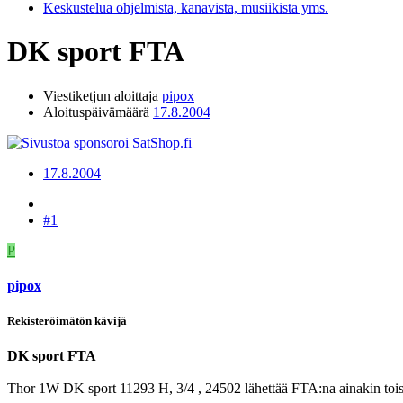
Keskustelua ohjelmista, kanavista, musiikista yms.
DK sport FTA
Viestiketjun aloittaja
pipox
Aloituspäivämäärä
17.8.2004
17.8.2004
#1
P
pipox
Rekisteröimätön kävijä
DK sport FTA
Thor 1W DK sport 11293 H, 3/4 , 24502 lähettää FTA:na ainakin toist