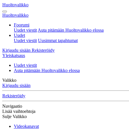
Huoltovalikko
Huoltovalikko
Foorumi
Uudet viestit
Auta pitämään Huoltovalikko elossa
Uudet
Uudet viestit
Uusimmat tapahtumat
Kirjaudu sisään
Rekisteröidy
Yleiskatsaus
Uudet viestit
Auta pitämään Huoltovalikko elossa
Valikko
Kirjaudu sisään
Rekisteröidy
Navigaatio
Lisää vaihtoehtoja
Sulje Valikko
Videokanavat