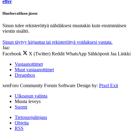
effer
Huoltovalikon jäsen
Sinun tulee rekisteröityä nähdäksesi muutakin kuin ensimmäisen
viestin sisältö.
Sinun täytyy kirjautua tai rekisteröityä voidaksesi vastata.
Jaa:
Facebook
X (Twitter)
Reddit
WhatsApp
Sähköposti
Jaa
Linkki
Vastaanottimet
Muut vastaanottimet
Dreambox
xenForo Community Forum Software
Design by:
Pixel Exit
Ulkoasun valinta
Muuta leveys
Suomi
Tietosuojalinjaus
Ohjeita
RSS