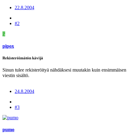
22.8.2004
#2
P
pipox
Rekisteröimätön kävijä
Sinun tulee rekisteröityä nähdäksesi muutakin kuin ensimmäisen
viestin sisältö.
24.8.2004
#3
pumo