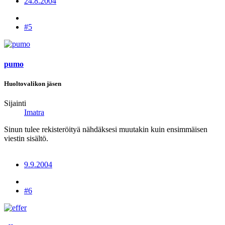
24.8.2004
#5
pumo
Huoltovalikon jäsen
Sijainti
Imatra
Sinun tulee rekisteröityä nähdäksesi muutakin kuin ensimmäisen
viestin sisältö.
9.9.2004
#6