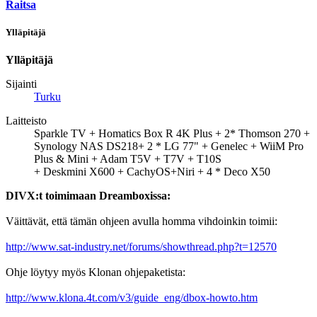
Raitsa
Ylläpitäjä
Ylläpitäjä
Sijainti
Turku
Laitteisto
Sparkle TV + Homatics Box R 4K Plus + 2* Thomson 270 +
Synology NAS DS218+ 2 * LG 77" + Genelec + WiiM Pro
Plus & Mini + Adam T5V + T7V + T10S
+ Deskmini X600 + CachyOS+Niri + 4 * Deco X50
DIVX:t toimimaan Dreamboxissa:
Väittävät, että tämän ohjeen avulla homma vihdoinkin toimii:
http://www.sat-industry.net/forums/showthread.php?t=12570
Ohje löytyy myös Klonan ohjepaketista:
http://www.klona.4t.com/v3/guide_eng/dbox-howto.htm