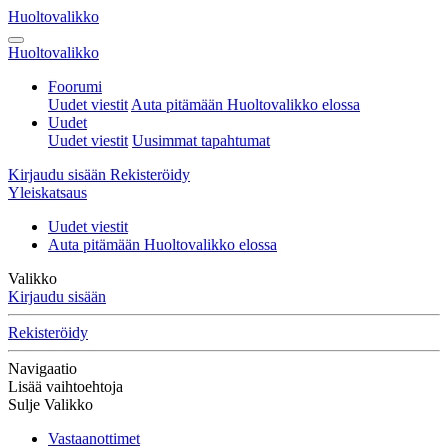
Huoltovalikko
Huoltovalikko
Foorumi
Uudet viestit
Auta pitämään Huoltovalikko elossa
Uudet
Uudet viestit
Uusimmat tapahtumat
Kirjaudu sisään
Rekisteröidy
Yleiskatsaus
Uudet viestit
Auta pitämään Huoltovalikko elossa
Valikko
Kirjaudu sisään
Rekisteröidy
Navigaatio
Lisää vaihtoehtoja
Sulje Valikko
Vastaanottimet