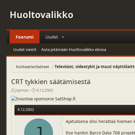
Huoltovalikko
Foorumi
Uudet
Uudet viestit
Auta pitämään Huoltovalikko elossa
Kotiteatterilaitteet
Televisiot, videotykit ja muut näyttölait
CRT tykkien säätämisestä
V
A
Jayman
9.12.2002
i
l
e
o
s
i
9.12.2002
t
t
i
u
Ajatuksena olisi herättää hieman ke
k
s
J
e
p
Itse hankin Barco Data 708 projekt
t
ä