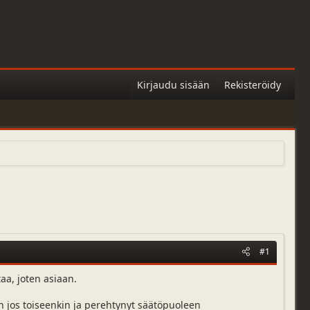
Kirjaudu sisään
Rekisteröidy
#1
taa, joten asiaan.
an jos toiseenkin ja perehtynyt säätöpuoleen