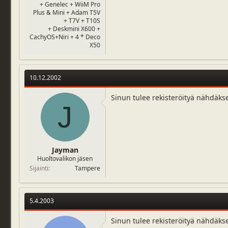
+ Genelec + WiiM Pro
Plus & Mini + Adam T5V
+ T7V + T10S
+ Deskmini X600 +
CachyOS+Niri + 4 * Deco
X50
10.12.2002
Sinun tulee rekisteröityä nähdäks
J
Jayman
Huoltovalikon jäsen
Sijainti
Tampere
5.4.2003
Sinun tulee rekisteröityä nähdäks