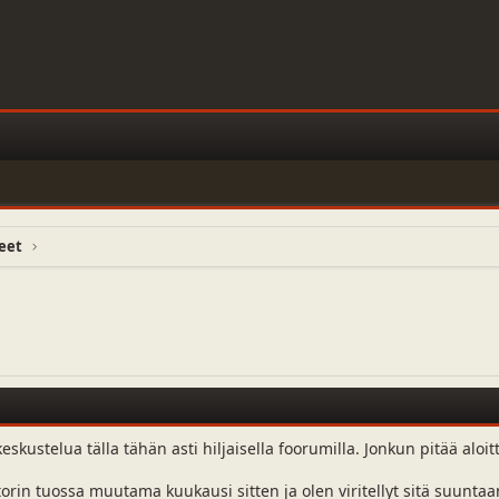
teet
skustelua tälla tähän asti hiljaisella foorumilla. Jonkun pitää aloit
orin tuossa muutama kuukausi sitten ja olen viritellyt sitä suunta