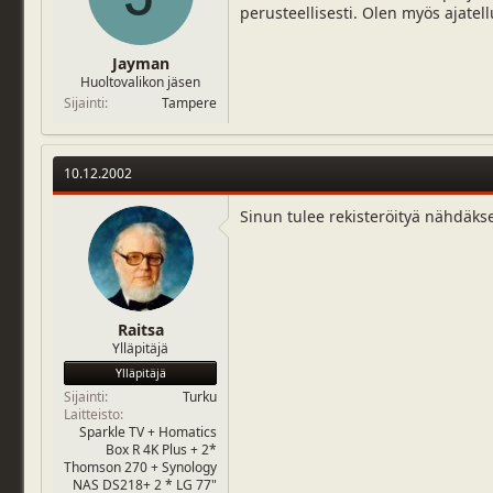
perusteellisesti. Olen myös ajatell
j
i
u
v
n
ä
Jayman
a
m
Huoltovalikon jäsen
l
ä
Sijainti
Tampere
o
ä
i
r
t
ä
t
10.12.2002
a
j
Sinun tulee rekisteröityä nähdäks
a
Raitsa
Ylläpitäjä
Ylläpitäjä
Sijainti
Turku
Laitteisto
Sparkle TV + Homatics
Box R 4K Plus + 2*
Thomson 270 + Synology
NAS DS218+ 2 * LG 77"