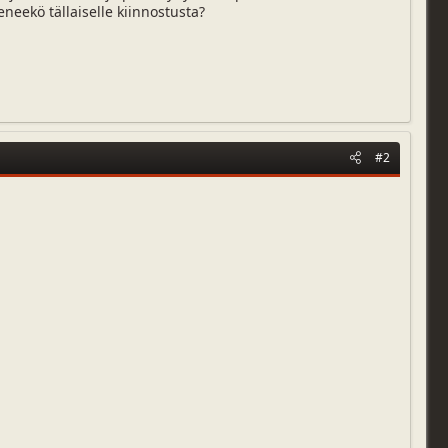
eneekö tällaiselle kiinnostusta?
#2