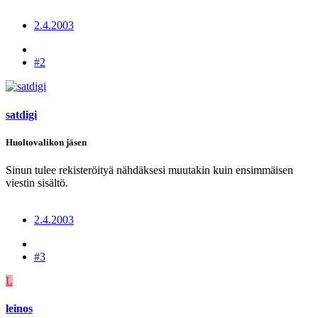
2.4.2003
#2
satdigi
Huoltovalikon jäsen
Sinun tulee rekisteröityä nähdäksesi muutakin kuin ensimmäisen
viestin sisältö.
2.4.2003
#3
L
leinos