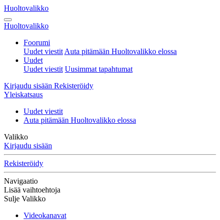
Huoltovalikko
Huoltovalikko
Foorumi
Uudet viestit
Auta pitämään Huoltovalikko elossa
Uudet
Uudet viestit
Uusimmat tapahtumat
Kirjaudu sisään
Rekisteröidy
Yleiskatsaus
Uudet viestit
Auta pitämään Huoltovalikko elossa
Valikko
Kirjaudu sisään
Rekisteröidy
Navigaatio
Lisää vaihtoehtoja
Sulje Valikko
Videokanavat