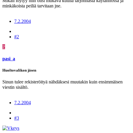
Mikäli löytyy niin olisi mukava kuulla tarjonnasta käytännössä ja
minkäkoista peiliä tarvitaan jne.
7.2.2004
#2
P
pasi_a
Huoltovalikon jäsen
Sinun tulee rekisteröityä nähdäksesi muutakin kuin ensimmäisen
viestin sisältö.
7.2.2004
#3