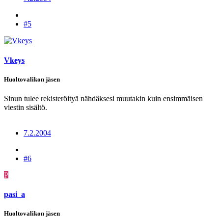
#5
Vkeys
Huoltovalikon jäsen
Sinun tulee rekisteröityä nähdäksesi muutakin kuin ensimmäisen
viestin sisältö.
7.2.2004
#6
P
pasi_a
Huoltovalikon jäsen