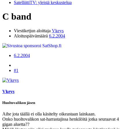
SatelliittiTV: yleistä keskustelua
C band
Viestiketjun aloittaja
Vkeys
Aloituspäivämäärä
6.2.2004
6.2.2004
#1
Vkeys
Huoltovalikon jäsen
Aihe jota täällä ei olla käsitelty oikeastaan lainkaan.
Onko huoltovalikon sat-harrastajissa henkilöitä jotka seuraavat 4
gigan aluetta??