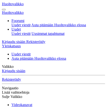
Huoltovalikko
Huoltovalikko
Foorumi
Uudet viestit
Auta pitämään Huoltovalikko elossa
Uudet
Uudet viestit
Uusimmat tapahtumat
Kirjaudu sisään
Rekisteröidy
Yleiskatsaus
Uudet viestit
Auta pitämään Huoltovalikko elossa
Valikko
Kirjaudu sisään
Rekisteröidy
Navigaatio
Lisää vaihtoehtoja
Sulje Valikko
Videokanavat