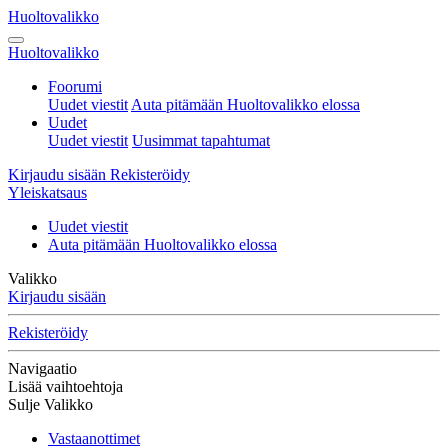
Huoltovalikko
Huoltovalikko
Foorumi
Uudet viestit
Auta pitämään Huoltovalikko elossa
Uudet
Uudet viestit
Uusimmat tapahtumat
Kirjaudu sisään
Rekisteröidy
Yleiskatsaus
Uudet viestit
Auta pitämään Huoltovalikko elossa
Valikko
Kirjaudu sisään
Rekisteröidy
Navigaatio
Lisää vaihtoehtoja
Sulje Valikko
Vastaanottimet