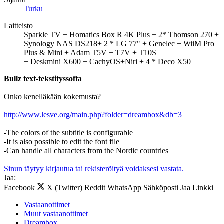
Turku
Laitteisto
Sparkle TV + Homatics Box R 4K Plus + 2* Thomson 270 +
Synology NAS DS218+ 2 * LG 77" + Genelec + WiiM Pro
Plus & Mini + Adam T5V + T7V + T10S
+ Deskmini X600 + CachyOS+Niri + 4 * Deco X50
Bullz text-tekstityssofta
Onko kenelläkään kokemusta?
http://www.lesve.org/main.php?folder=dreambox&db=3
-The colors of the subtitle is configurable
-It is also possible to edit the font file
-Can handle all characters from the Nordic countries
Sinun täytyy kirjautua tai rekisteröityä voidaksesi vastata.
Jaa:
Facebook
X (Twitter)
Reddit
WhatsApp
Sähköposti
Jaa
Linkki
Vastaanottimet
Muut vastaanottimet
Dreambox