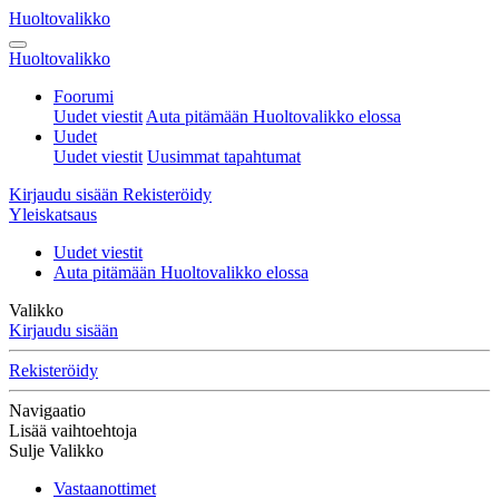
Huoltovalikko
Huoltovalikko
Foorumi
Uudet viestit
Auta pitämään Huoltovalikko elossa
Uudet
Uudet viestit
Uusimmat tapahtumat
Kirjaudu sisään
Rekisteröidy
Yleiskatsaus
Uudet viestit
Auta pitämään Huoltovalikko elossa
Valikko
Kirjaudu sisään
Rekisteröidy
Navigaatio
Lisää vaihtoehtoja
Sulje Valikko
Vastaanottimet