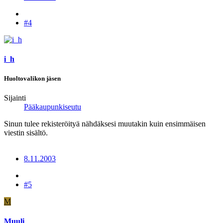
#4
i_h
Huoltovalikon jäsen
Sijainti
Pääkaupunkiseutu
Sinun tulee rekisteröityä nähdäksesi muutakin kuin ensimmäisen
viestin sisältö.
8.11.2003
#5
M
Muuli