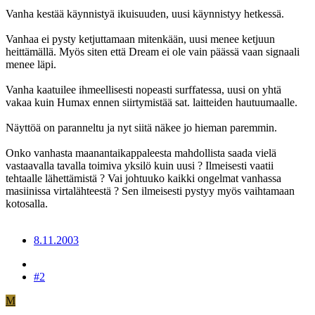
Vanha kestää käynnistyä ikuisuuden, uusi käynnistyy hetkessä.
Vanhaa ei pysty ketjuttamaan mitenkään, uusi menee ketjuun
heittämällä. Myös siten että Dream ei ole vain päässä vaan signaali
menee läpi.
Vanha kaatuilee ihmeellisesti nopeasti surffatessa, uusi on yhtä
vakaa kuin Humax ennen siirtymistää sat. laitteiden hautuumaalle.
Näyttöä on paranneltu ja nyt siitä näkee jo hieman paremmin.
Onko vanhasta maanantaikappaleesta mahdollista saada vielä
vastaavalla tavalla toimiva yksilö kuin uusi ? Ilmeisesti vaatii
tehtaalle lähettämistä ? Vai johtuuko kaikki ongelmat vanhassa
masiinissa virtalähteestä ? Sen ilmeisesti pystyy myös vaihtamaan
kotosalla.
8.11.2003
#2
M