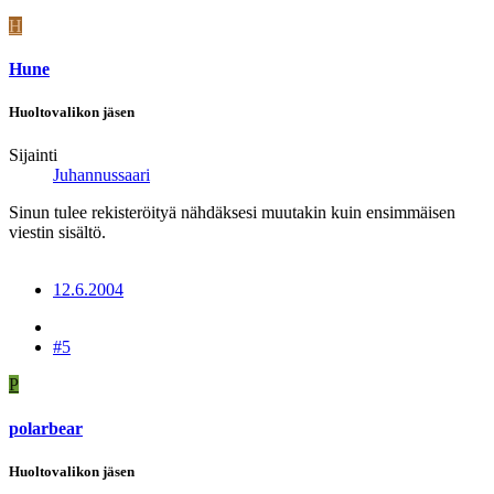
H
Hune
Huoltovalikon jäsen
Sijainti
Juhannussaari
Sinun tulee rekisteröityä nähdäksesi muutakin kuin ensimmäisen
viestin sisältö.
12.6.2004
#5
P
polarbear
Huoltovalikon jäsen