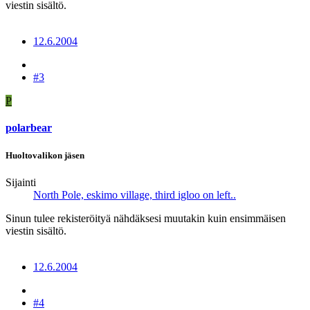
viestin sisältö.
12.6.2004
#3
P
polarbear
Huoltovalikon jäsen
Sijainti
North Pole, eskimo village, third igloo on left..
Sinun tulee rekisteröityä nähdäksesi muutakin kuin ensimmäisen
viestin sisältö.
12.6.2004
#4