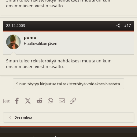
ensimmäisen viestin sisältö.
22.12.2003
#17
pumo
Huoltovalikon jäsen
Sinun tulee rekisteröityä nähdäksesi muutakin kuin
ensimmäisen viestin sisältö.
Sinun täytyy kirjautua tai rekisteröityä voidaksesi vastata.
Facebook
X (Twitter)
Reddit
WhatsApp
Sähköposti
Linkki
Jaa:
Dreambox