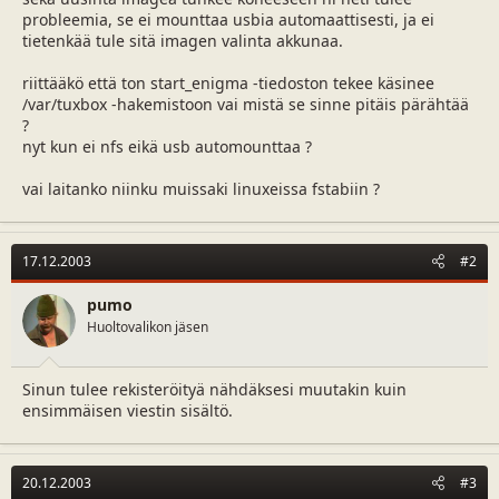
a
m
probleemia, se ei mounttaa usbia automaattisesti, ja ei
l
ä
tietenkää tule sitä imagen valinta akkunaa.
o
ä
i
r
riittääkö että ton start_enigma -tiedoston tekee käsinee
t
ä
/var/tuxbox -hakemistoon vai mistä se sinne pitäis pärähtää
t
?
a
nyt kun ei nfs eikä usb automounttaa ?
j
a
vai laitanko niinku muissaki linuxeissa fstabiin ?
17.12.2003
#2
pumo
Huoltovalikon jäsen
Sinun tulee rekisteröityä nähdäksesi muutakin kuin
ensimmäisen viestin sisältö.
20.12.2003
#3