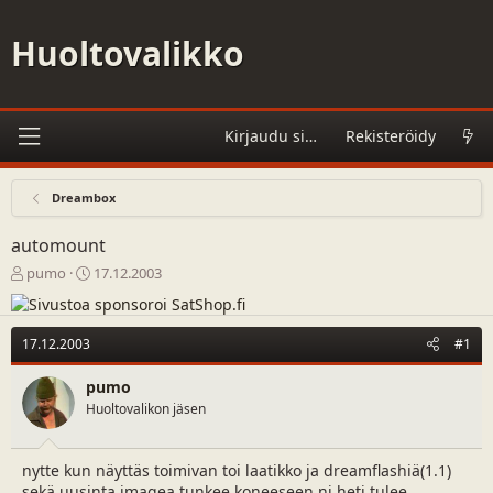
Huoltovalikko
Kirjaudu sisään
Rekisteröidy
Dreambox
automount
V
A
pumo
17.12.2003
i
l
e
o
s
i
17.12.2003
#1
t
t
i
u
pumo
k
s
Huoltovalikon jäsen
e
p
t
ä
j
i
nytte kun näyttäs toimivan toi laatikko ja dreamflashiä(1.1)
u
v
n
ä
sekä uusinta imagea tunkee koneeseen ni heti tulee