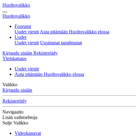
Huoltovalikko
Huoltovalikko
Foorumi
Uudet viestit
Auta pitämään Huoltovalikko elossa
Uudet
Uudet viestit
Uusimmat tapahtumat
Kirjaudu sisään
Rekisteröidy
Yleiskatsaus
Uudet viestit
Auta pitämään Huoltovalikko elossa
Valikko
Kirjaudu sisään
Rekisteröidy
Navigaatio
Lisää vaihtoehtoja
Sulje Valikko
Videokanavat