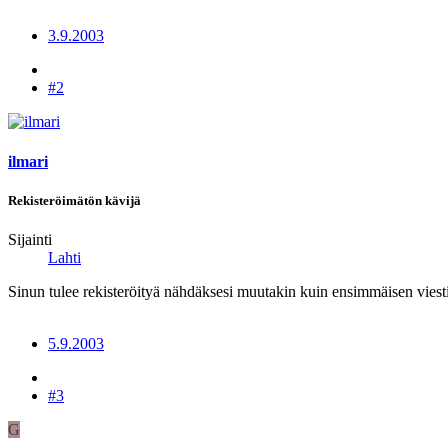
3.9.2003
#2
ilmari
Rekisteröimätön kävijä
Sijainti
Lahti
Sinun tulee rekisteröityä nähdäksesi muutakin kuin ensimmäisen viesti
5.9.2003
#3
G