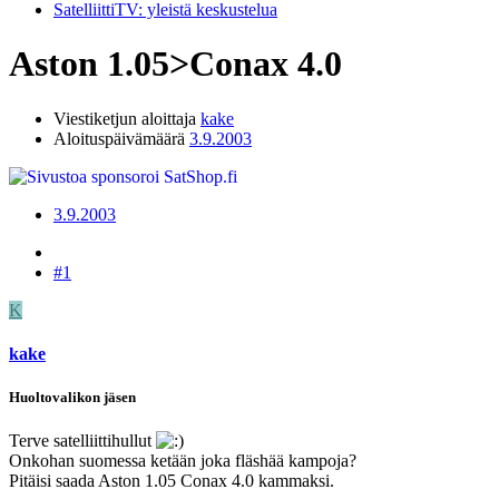
SatelliittiTV: yleistä keskustelua
Aston 1.05>Conax 4.0
Viestiketjun aloittaja
kake
Aloituspäivämäärä
3.9.2003
3.9.2003
#1
K
kake
Huoltovalikon jäsen
Terve satelliittihullut
Onkohan suomessa ketään joka fläshää kampoja?
Pitäisi saada Aston 1.05 Conax 4.0 kammaksi.