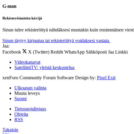
G-man
Rekisteröimätön kävijä
Sinun tulee rekisteröityä nähdäksesi muutakin kuin ensimmäisen viesti
Sinun täytyy kirjautua tai rekisteröityä voidaksesi vastata.
Jaa:
Facebook
X (Twitter)
Reddit
WhatsApp
Sähköposti
Jaa
Linkki
Videokanavat
SatelliittiTV: yleistä keskustelua
xenForo Community Forum Software
Design by:
Pixel Exit
Ulkoasun valinta
Muuta leveys
Suomi
Tietosuojalinjaus
Ohjeita
RSS
Takaisin